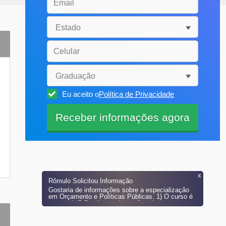
Eu aceito o
Política de Privacidade
x
Rômulo
Solicitou Informação
Gostaria de informações sobre a especialização
em Orçamento e Políticas Públicas. 1) O curso é
presencial? Se sim, quais os dias da semana e
horários? 2)O curso é oferecido na modalidade
EAD? 3) Qual o valor mensalidade e quantas
parcelas? Grato.