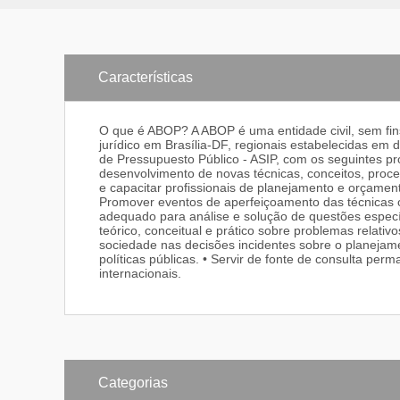
Características
O que é ABOP? A ABOP é uma entidade civil, sem fin
jurídico em Brasília-DF, regionais estabelecidas em 
de Pressupuesto Público - ASIP, com os seguintes pro
desenvolvimento de novas técnicas, conceitos, proc
e capacitar profissionais de planejamento e orçament
Promover eventos de aperfeiçoamento das técnicas o
adequado para análise e solução de questões específ
teórico, conceitual e prático sobre problemas relati
sociedade nas decisões incidentes sobre o planejam
políticas públicas. • Servir de fonte de consulta per
internacionais.
Categorias