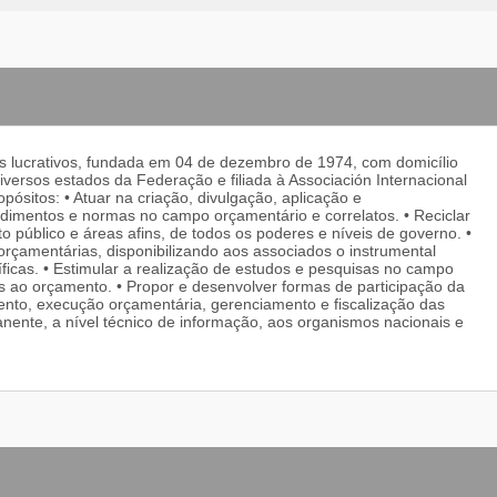
s lucrativos, fundada em 04 de dezembro de 1974, com domicílio
diversos estados da Federação e filiada à Associación Internacional
pósitos: • Atuar na criação, divulgação, aplicação e
edimentos e normas no campo orçamentário e correlatos. • Reciclar
o público e áreas afins, de todos os poderes e níveis de governo. •
rçamentárias, disponibilizando aos associados o instrumental
icas. • Estimular a realização de estudos e pesquisas no campo
vos ao orçamento. • Propor e desenvolver formas de participação da
ento, execução orçamentária, gerenciamento e fiscalização das
manente, a nível técnico de informação, aos organismos nacionais e