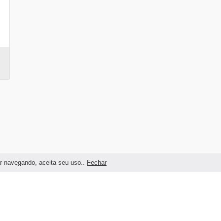
ar navegando, aceita seu uso..
Fechar
Termos e condições de uso do Site