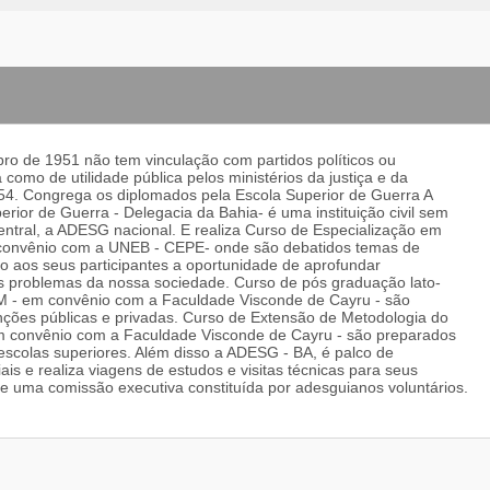
 de 1951 não tem vinculação com partidos políticos ou
omo de utilidade pública pelos ministérios da justiça e da
54. Congrega os diplomados pela Escola Superior de Guerra A
or de Guerra - Delegacia da Bahia- é uma instituição civil sem
 central, a ADESG nacional. E realiza Curso de Especialização em
m convênio com a UNEB - CEPE- onde são debatidos temas de
ndo aos seus participantes a oportunidade de aprofundar
s problemas da nossa sociedade. Curso de pós graduação lato-
M - em convênio com a Faculdade Visconde de Cayru - são
unções públicas e privadas. Curso de Extensão de Metodologia do
em convênio com a Faculdade Visconde de Cayru - são preparados
 escolas superiores. Além disso a ADESG - BA, é palco de
is e realiza viagens de estudos e visitas técnicas para seus
e uma comissão executiva constituída por adesguianos voluntários.