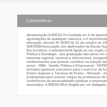
Características
Apresentação A ADESG Foi fundada em 6 de dezembro
agremiações de quaisquer natureza, e é reconhecida c
educação, decreto Nº 36359 de 31 de outubro de 19
ADESGBA Associação dos diplomados da Escola Superi
fins lucrativos, e estreitamente ligada ao seu órgão
Política e Estratégia - pós graduação lato-sensu e
interesse regional, nacional e internacional, enseja
conhecimentos que possam contribuir na solução do
sensu - MBA - Gestão Pública e Empresarial - GEPE
formados gestores executivos para o exercício de f
Ensino Superior e Técnicas de Ensino - Mensute - 
profissionais para exercer cargos de professores de
conferências de personalidades públicas e empresaria
associados. A ADESG-BA é dirigida por um delegado 