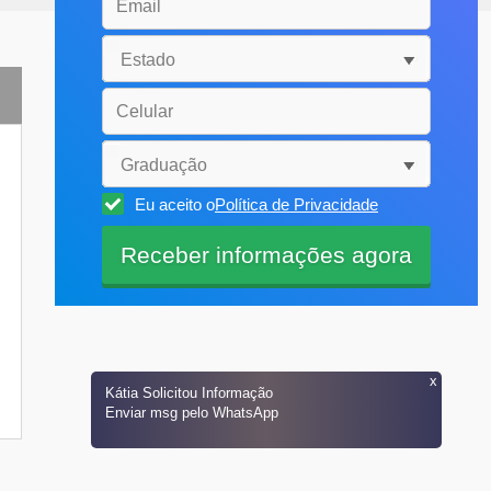
Eu aceito o
Política de Privacidade
x
Kátia
Solicitou Informação
Enviar msg pelo WhatsApp