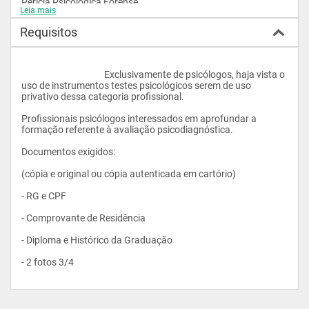
Perícia Psicológica Forense
Leia mais
Requisitos
Módulo IV - Métodos Projetivos: Rorschach
					Exclusivamente de psicólogos, haja vista o 
uso de instrumentos testes psicológicos serem de uso 
Bases Conceituais e Metodológicas do Rorschach
privativo dessa categoria profissional.
Profissionais psicólogos interessados em aprofundar a 
formação referente à avaliação psicodiagnóstica.
Análise e Interpretação do Rorschach
Documentos exigidos: 
(cópia e original ou cópia autenticada em cartório)
Módulo V - Métodos Projetivos: TAT e HTP
- RG e CPF
- Comprovante de Residência
Teoria e Prática do TAT
- Diploma e Histórico da Graduação
- 2 fotos 3/4 
Teoria e Prática do HTP