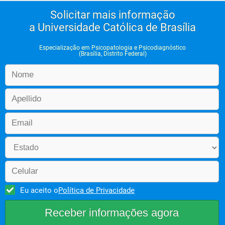
Módulo VI - O processo de psicodiagnóstico
Solicitar mais informação
a Universidade Católica de Brasília
O processo de psicodiagnóstico
Especialização em Psicopatologia e Psicodiagnóstico
(Brasília, Distrito Federal)
Operacionalização do Processo Psicodiagnóstico
Módulo VII
TCC
Eu aceito o
Política de Privacidade