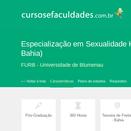
Especialização em Sexualidade H
Bahia)
FURB - Universidade de Blumenau
‹— Voltar à lista
Características
Plano de estudos
Requisitos
Pós-Graduação
360 Horas
Teixeira de Freit
- Bahia