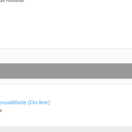
cias Humanas.
ualidade (On-line)
a