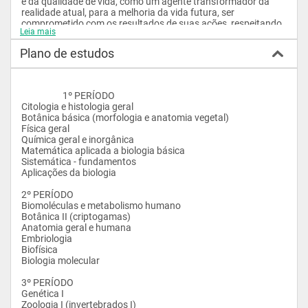
e da qualidade de vida, como um agente transformador da 
realidade atual, para a melhoria da vida futura, ser 
comprometido com os resultados de suas ações, respeitando 
Leia mais
sempre a conduta profissional. Estar ciente de sua 
responsabilidade como educador e formador de cidadãos, ser 
Plano de estudos
inovador, dinâmico e gerador de novas idéias.

Mercado de Trabalho: A Biologia está entre as 10 profissões 
do novo milênio, com atuação constante nas áreas de: Saúde, 
                    1º PERÍODO

Engenharia Genética, Microbiologia, Agronomia e Meio 
Citologia e histologia geral 

Ambiente. O Biólogo poderá atuar na docência em Ensino 
Botânica básica (morfologia e anatomia vegetal) 

Fundamental e Médio, em Centros de Pesquisa, Institutos, 
Física geral

Museus, Indústrias, Hospitais, Zoológicos, empresas como a 
Química geral e inorgânica 

Petrobrás, na área de Turismo Ambiental ou Eco Turismo, 
Matemática aplicada a biologia básica 

Parques, Nacionais, Estaduais e Municipais, na área da 
Sistemática - fundamentos 

Biotecnologia, Engenharia Genética, Consultoria Ambiental, 
Aplicações da biologia 

Laboratórios de Análises Clínicas, Laboratórios de Pesquisa, 
como Embrapa, Butantan, Instituto de Medicina tropical, 
2º PERÍODO

Instituto Biológico, Instituto Agronômico, e, até mesmo, como 
Biomoléculas e metabolismo humano 

consultores em Cinema.				
Botânica II (criptogamas)

Anatomia geral e humana

Embriologia 

Biofísica 

Biologia molecular

3º PERÍODO

Genética I 

Zoologia I (invertebrados I)
