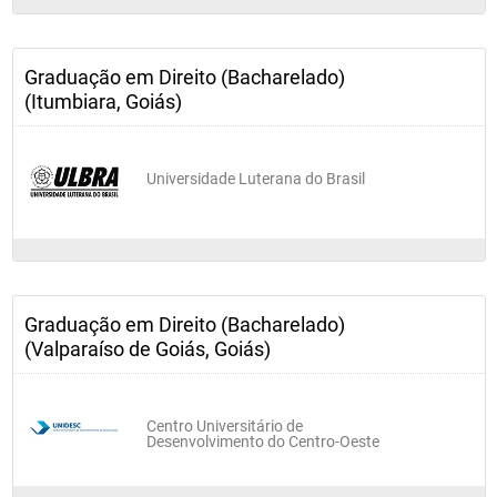
QUINTO PERÍODO
Graduação em Direito (Bacharelado)
Direito Administrativo II
(Itumbiara, Goiás)
Direito Penal II
Universidade Luterana do Brasil
Direito Processual Civil III
Direitos Reais
Graduação em Direito (Bacharelado)
(Valparaíso de Goiás, Goiás)
Direito do Trabalho I
Centro Universitário de
SEXTO PERÍODO
Desenvolvimento do Centro-Oeste