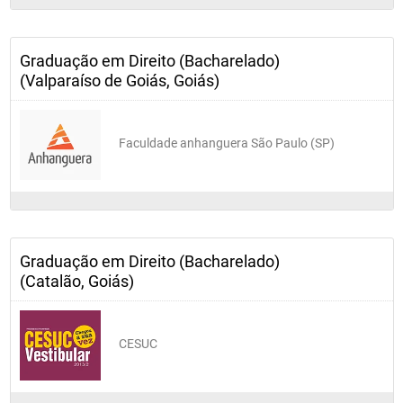
Direito do Trabalho II
Graduação em Direito (Bacharelado)
Direito de Família
(Valparaíso de Goiás, Goiás)
Direito Processual Civil IV
Faculdade anhanguera São Paulo (SP)
Direito Penal III
Ética Geral
Graduação em Direito (Bacharelado)
(Catalão, Goiás)
Mediação e Arbitragem
CESUC
SÉTIMO PERÍODO