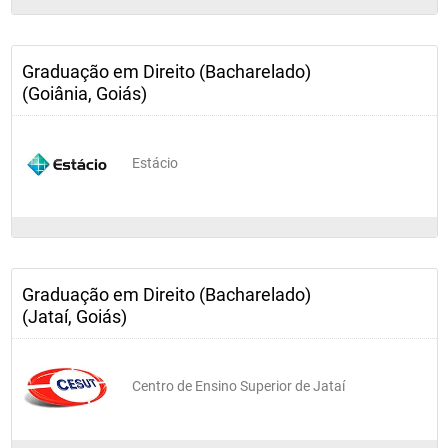
Lógica e Hermêneutica Jurídicas
Graduação em Direito (Bacharelado)
QUARTO PERÍODO
(Goiânia, Goiás)
Direito Constitucional II
Estácio
Direito Administrativo I
Direito Penal I
Graduação em Direito (Bacharelado)
(Jataí, Goiás)
Fontes das Obrigações
Centro de Ensino Superior de Jataí
Direito Processual Civil II