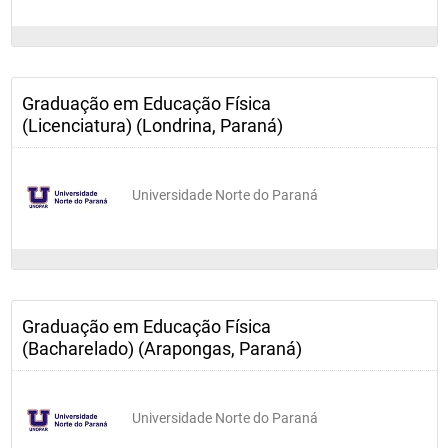
programar, supervisionar, dinamizar, dirigir, organizar, avaliar e 
executar trabalhos, programas, planos e projetos, bem como 
prestar serviços de auditoria, consultoria e assessoria, realizar 
treinamentos especializados, participar de equipes 
multidisciplinares e interdisciplinares, elaborar informes 
técnicos, científicos e pedagógicos, nos campos de atuação 
do bacharel em educação física.
Graduação em Educação Física
(Licenciatura) (Londrina, Paraná)
Universidade Norte do Paraná
Graduação em Educação Física
(Bacharelado) (Arapongas, Paraná)
Universidade Norte do Paraná