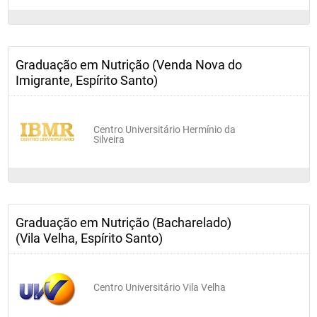
Optativa I
Atividades Complementares
Graduação em Nutrição (Venda Nova do
7º período
Imigrante, Espírito Santo)
Patologia da Nutrição e Dietoterapia III
Nutrição Experimental
Centro Universitário Hermínio da
Ética e Orientação Profissional
Silveira
Planejamento em Unidades de Alimentos e Nutrição
Nutrição para o Exercício Físico
Optativa II
Graduação em Nutrição (Bacharelado)
Estágio Supervisionado em Nutrição Clínica I
(Vila Velha, Espírito Santo)
Tópicos Avançados em Nutrição 
Atividades Complementares
Centro Universitário Vila Velha
8º Período
Estágio Supervisionado em Nutrição Clínica II