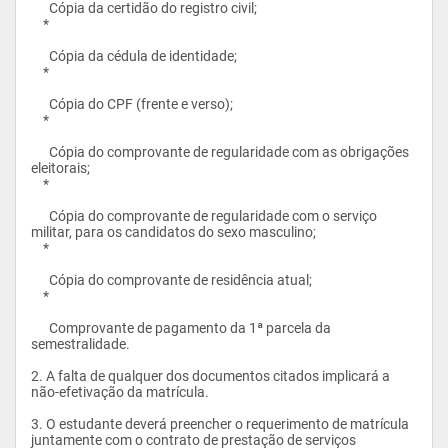
      Cópia da certidão do registro civil;

    *

Destina-se a de jovens e adultos, que tendo concluído o ensino 
médio ou equivalente, buscam a profissão de psicólogo no 
      Cópia da cédula de identidade;

intuito de atuarem no município e nos municípios ao redor de 
    *

Itaperuna.				
      Cópia do CPF (frente e verso);

    *

      Cópia do comprovante de regularidade com as obrigações 
eleitorais;

    *

      Cópia do comprovante de regularidade com o serviço 
militar, para os candidatos do sexo masculino;

    *

      Cópia do comprovante de residência atual;

    *

      Comprovante de pagamento da 1ª parcela da 
semestralidade.

2. A falta de qualquer dos documentos citados implicará a 
não-efetivação da matrícula.

3. O estudante deverá preencher o requerimento de matrícula 
juntamente com o contrato de prestação de serviços 