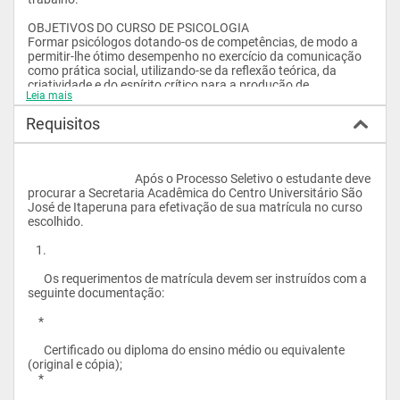
OBJETIVOS DO CURSO DE PSICOLOGIA

Formar psicólogos dotando-os de competências, de modo a 
permitir-lhe ótimo desempenho no exercício da comunicação 
como prática social, utilizando-se da reflexão teórica, da 
criatividade e do espírito crítico para a produção de 
Leia mais
linguagens;

preparar os alunos para atuarem no mercado de trabalho, em 
Requisitos
seu respectivo exercício profissional podendo facilmente 
adaptar-se a quaisquer modalidades sócio-institucionais em 
que se exige a participação do Bacharel em Psicologia;

oferecer ao corpo discente oportunidade para pesquisa na 
					Após o Processo Seletivo o estudante deve 
área de Psicologia, participando também de projetos no 
procurar a Secretaria Acadêmica do Centro Universitário São 
Centro de Pesquisa e Extensão das Faculdades;

José de Itaperuna para efetivação de sua matrícula no curso 
formar e a atualizar profissionais com sustentação científica, 
escolhido.

postura ética reflexiva, atuando como promotores de saúde 
mental e agentes de transformação social, através da 
   1.

indissociabilidade da pesquisa, do ensino e da extensão em 
Psicologia.

      Os requerimentos de matrícula devem ser instruídos com a 
seguinte documentação:

PERFIL DO EGRESSO FORMADO EM PSICOLOGIA

O Curso de Graduação em Psicologia do Centro Universitário 
    *

São José de Itaperuna atende a um alunado procedente do 
município de Itaperuna e de diversos municípios do Noroeste 
      Certificado ou diploma do ensino médio ou equivalente 
do Estado do Rio de Janeiro, sul do Estado do Espírito Santo e 
(original e cópia);

municípios fronteiriços do Estado de Minas Gerais perfazendo 
    *

a um total de mais de 20 municípios, com uma população total 
em torno de quinhentos mil habitantes.
