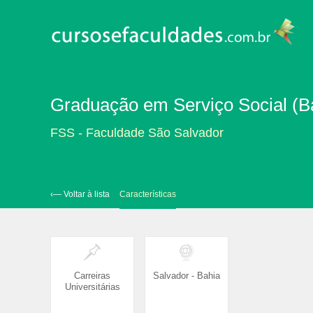
Graduação em Serviço Social (Ba
FSS - Faculdade São Salvador
‹— Voltar à lista
Características
Carreiras
Salvador - Bahia
Universitárias