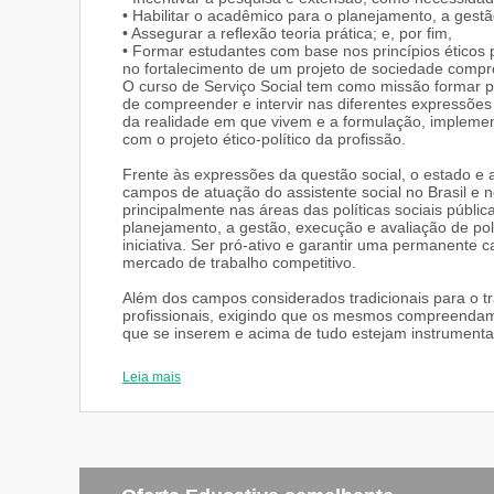
• Habilitar o acadêmico para o planejamento, a gestã
• Assegurar a reflexão teoria prática; e, por fim,
• Formar estudantes com base nos princípios éticos p
no fortalecimento de um projeto de sociedade compro
O curso de Serviço Social tem como missão formar p
de compreender e intervir nas diferentes expressões
da realidade em que vivem e a formulação, implemen
com o projeto ético-político da profissão.
Frente às expressões da questão social, o estado 
campos de atuação do assistente social no Brasil e 
principalmente nas áreas das políticas sociais públic
planejamento, a gestão, execução e avaliação de pol
iniciativa. Ser pró-ativo e garantir uma permanente c
mercado de trabalho competitivo.
Além dos campos considerados tradicionais para o 
profissionais, exigindo que os mesmos compreendam
que se inserem e acima de tudo estejam instrumentali
campos de atuação profissional, a serem considerado
estágio do curso de Serviço Social da Faculdade São
Leia mais
a. Políticas de seguridade social: saúde, previdência 
b. Movimentos sociais urbanos e rurais de naturezas
c. Ensino e pesquisa em Serviço Social;
d. Supervisão em Serviço Social;
e. Gestão e desenvolvimento de pessoas no âmbito do 
f. Gestão e desenvolvimento de projetos específicos 
com ênfase em balanço social;