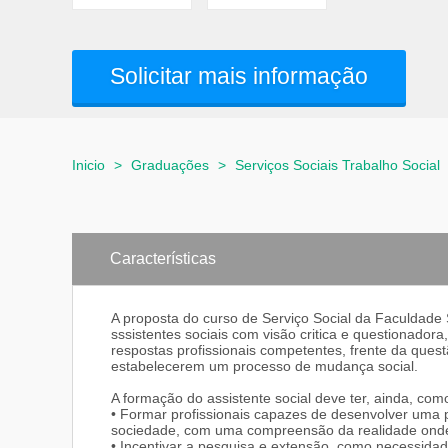
Solicitar mais informação
Inicio
>
Graduações
>
Serviços Sociais Trabalho Social
Características
A proposta do curso de Serviço Social da Faculdade S
sssistentes sociais com visão critica e questionado
respostas profissionais competentes, frente da ques
estabelecerem um processo de mudança social.
A formação do assistente social deve ter, ainda, com
• Formar profissionais capazes de desenvolver uma pr
sociedade, com uma compreensão da realidade onde 
• Incentivar a pesquisa e extensão, como necessida