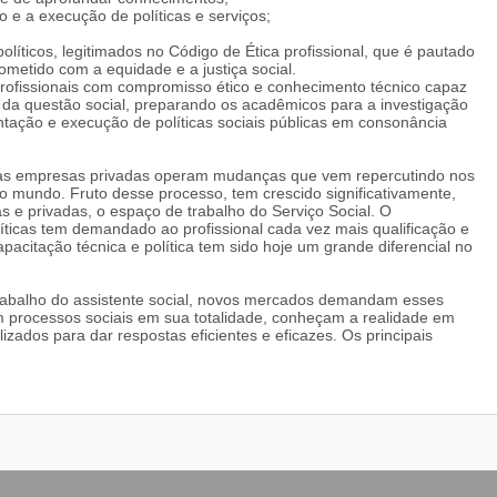
o e a execução de políticas e serviços;
olíticos, legitimados no Código de Ética profissional, que é pautado
metido com a equidade e a justiça social.
rofissionais com compromisso ético e conhecimento técnico capaz
 da questão social, preparando os acadêmicos para a investigação
tação e execução de políticas sociais públicas em consonância
e as empresas privadas operam mudanças que vem repercutindo nos
no mundo. Fruto desse processo, tem crescido significativamente,
as e privadas, o espaço de trabalho do Serviço Social. O
íticas tem demandado ao profissional cada vez mais qualificação e
apacitação técnica e política tem sido hoje um grande diferencial no
trabalho do assistente social, novos mercados demandam esses
 processos sociais em sua totalidade, conheçam a realidade em
zados para dar respostas eficientes e eficazes. Os principais
s em todo o processo de formação e em particular na política de
 Salvador, são:
social e assistência social em todas as esferas;
 diversas;
setor público, privado e terceiro setor;
no âmbito empresarial: qualidade total e responsabilidade social