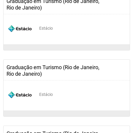
Graduação em Turismo (Rio de Janeiro,
crítico dominando habilidades instrumentais básicas, 
contribuindo para a melhoria e o desenvolvimento dessas 
Rio de Janeiro)
atividades e das organizações em que atuarem.				
Estácio
Graduação em Turismo (Rio de Janeiro,
Rio de Janeiro)
Estácio