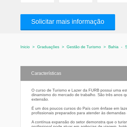
Solicitar mais informação
Inicio
>
Graduações
>
Gestão de Turismo
>
Bahia
-
S
Características
O curso de Turismo e Lazer da FURB possui uma estru
dinamismo do mercado de trabalho. São três anos qu
extensão.
É um dos poucos cursos do País com ênfase em laze
profissionais preparados para atender às demandas 
A contínua expansão do setor demonstra que o turism
profissional pode atuar em agências de viagem, hoté