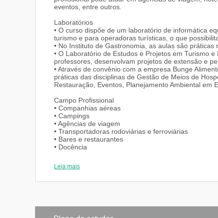
eventos, entre outros.
Laboratórios
• O curso dispõe de um laboratório de informática 
turismo e para operadoras turísticas, o que possibili
• No Instituto de Gastronomia, as aulas são práticas
• O Laboratório de Estudos e Projetos em Turismo e
professores, desenvolvam projetos de extensão e pe
• Através de convênio com a empresa Bunge Alimento
práticas das disciplinas de Gestão de Meios de Hos
Restauração, Eventos, Planejamento Ambiental em E
Campo Profissional
• Companhias aéreas
• Campings
• Agências de viagem
• Transportadoras rodoviárias e ferroviárias
• Bares e restaurantes
• Docência
• Empresas de pesquisa em turismo
• Assessoria em marketing turístico
Leia mais
• Assessoria em projetos públicos e privados
• Empresas especializadas em promoção e publicidad
• Consultoria em projetos de turismo para os difere
• Hotéis e pousadas
• Operadoras turísticas
• Eventos
• Companhias de cruzeiros