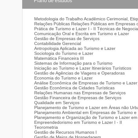
Plano de estudos
• Órgãos públicos
• Animação turística
• Informática aplicada ao turismo
Metodologia do Trabalho Acadêmico Cerimonial, Etiqu
• Consultoria em planejamento turístico
Relações Públicas Relações Públicas em Empresas de
• Consultoria do mercado editorial
Prática de Turismo e Lazer I - II Técnicas de Negoci
• Entretenimento
Comunicação Oral e Escrita em Turismo e Lazer
Gestão de Empresas de Serviços
Contabilidade Gerencial
Antropologia Aplicada ao Turismo e Lazer
Sociologia do Turismo e Lazer
Matemática Financeira III
Sistemas de Informação para o Turismo
Iniciação ao Turismo e Lazer Itinerários Turísticos
Gestão de Agências de Viagens e Operadoras
Economia do Turismo e Lazer
Análise Econômica de Empresas de Turismo e Lazer
Gestão Econômica de Cidades Turísticas
Relações Humanas nas Empresas de Serviços
Gestão Financeira de Empresas de Serviços
Qualidade em Serviços
Planejamento de Turismo e Lazer em Áreas não Urb
Planejamento Ambiental em Empresas de Turismo e 
Planejamento e Organização de Turismo e Lazer em
Empreendedorismo em Turismo e Lazer I - II
Teorometria
Gestão de Recursos Humanos I
Gestão de Meios de Hospedagem