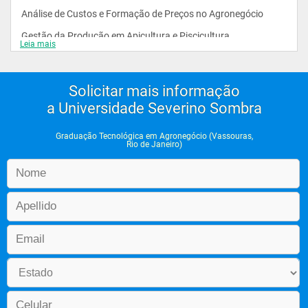
Análise de Custos e Formação de Preços no Agronegócio  
Gestão da Produção em Apicultura e Piscicultura 
Leia mais
Gestão Agroindustrial    
Finanças Aplicadas ao Agronegócio  
Solicitar mais informação
Gestão Agroecológica de Pragas 
a Universidade Severino Sombra
Sistemas de Informações Gerenciais na Governança   
Graduação Tecnológica em Agronegócio (Vassouras,
Rio de Janeiro)
Ambiente e Qualidade   
Metodologia Científica
Gestão de Haras e Equinocultura  
Práticas Gerenciais e de Negociação   
Psicologia Organizacional  
Edafologia e Fertilização do Solo   
Planejamento e Elaboração de Projetos   
Economia e Valoração Ambiental   