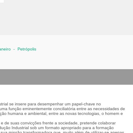
aneiro
-
Petrópolis
trial se insere para desempenhar um papel-chave no
uma função eminentemente conciliatória entre as necessidades de
ção humana e ambiental, entre as novas tecnologias, o homem e
a e de suas convicções frente a sociedade, pretende colaborar
ução Industrial sob um formato apropriado para a formação
 a sua missão transformadora que, muito além de utilizar-se apenas