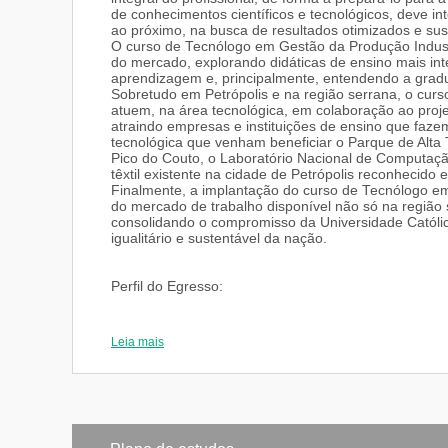
de conhecimentos científicos e tecnológicos, deve in
ao próximo, na busca de resultados otimizados e sus
O curso de Tecnólogo em Gestão da Produção Indust
do mercado, explorando didáticas de ensino mais int
aprendizagem e, principalmente, entendendo a gra
Sobretudo em Petrópolis e na região serrana, o cur
atuem, na área tecnológica, em colaboração ao proje
atraindo empresas e instituições de ensino que faze
tecnológica que venham beneficiar o Parque de Alta
Pico do Couto, o Laboratório Nacional de Computaçã
têxtil existente na cidade de Petrópolis reconhecido e
Finalmente, a implantação do curso de Tecnólogo em 
do mercado de trabalho disponível não só na regiã
consolidando o compromisso da Universidade Católic
igualitário e sustentável da nação.
Perfil do Egresso:
A UCP pretende que os seus egressos apresentem, a
com as demandas atuais de nossa sociedade, sem co
Leia mais
conhecimentos técnicos e científicos, capacitado a i
tecnologias e a aprender constantemente, nessa era
A tecnologia no Brasil, atualmente, vivencia um cenár
- Integração com o mercado globalizado;
- Consolidação em novas tecnologias de produção e 
da Informação;
- Busca de alternativas capazes de contribuir para o