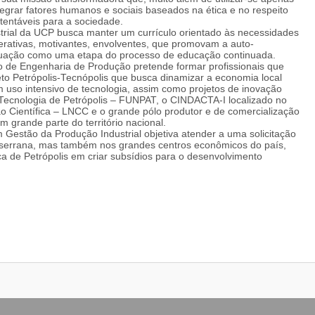
tegrar fatores humanos e sociais baseados na ética e no respeito
tentáveis para a sociedade.
rial da UCP busca manter um currículo orientado às necessidades
erativas, motivantes, envolventes, que promovam a auto-
duação como uma etapa do processo de educação continuada.
so de Engenharia de Produção pretende formar profissionais que
to Petrópolis-Tecnópolis que busca dinamizar a economia local
m uso intensivo de tecnologia, assim como projetos de inovação
 Tecnologia de Petrópolis – FUNPAT, o CINDACTA-I localizado no
o Científica – LNCC e o grande pólo produtor e de comercialização
m grande parte do território nacional.
Gestão da Produção Industrial objetiva atender a uma solicitação
o serrana, mas também nos grandes centros econômicos do país,
a de Petrópolis em criar subsídios para o desenvolvimento
ntes de tudo, uma sólida formação humana e social, compatível
mprometer a formação de um profissional de sólidos
dentificar e resolver problemas em engenharia, desenvolver novas
 de grandes transformações e avanços tecnológicos.
io caracterizado pela:
gestão, particularmente naquelas derivadas do uso da Tecnologia
 estabelecimento de novas relações de trabalho;