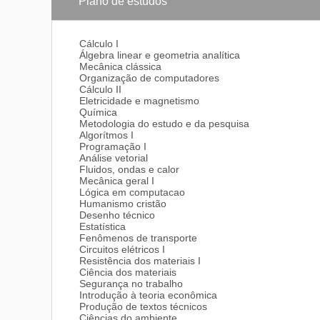
Plano de estudos
- Desenvolvimento voltado para inovação, preocupaçã
O tecnólogo formado pela UCP deverá acompanhar a
ciência, técnicas e instrumentos; terá consciência da 
Cálculo I
pedagógica será voltada para o desenvolvimento de habi
Álgebra linear e geometria analítica
negociar, comunicar, criticar, pesquisar, promover 
Mecânica clássica
O profissional formado deverá ter condições de anali
Organização de computadores
soluções inovadoras, exercendo o raciocínio lógico, a 
Cálculo II
Em síntese, o curso procura formar um profissional 
Eletricidade e magnetismo
estimulando a sua atuação crítica na identificação e
Química
econômicos, sociais, ambientais e culturais, com vi
Metodologia do estudo e da pesquisa
Algorítmos I
Programação I
Análise vetorial
Fluidos, ondas e calor
Mecânica geral I
Lógica em computacao
Humanismo cristão
Desenho técnico
Estatística
Fenômenos de transporte
Circuitos elétricos I
Resistência dos materiais I
Ciência dos materiais
Segurança no trabalho
Introdução à teoria econômica
Produção de textos técnicos
Ciências do ambiente