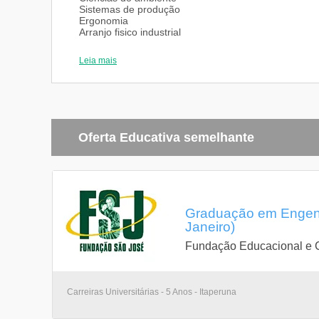
Sistemas de produção
Ergonomia
Arranjo fisico industrial
Qualidade produtos e serviços
Projeto de trabalho de conclusão de curso
Leia mais
Gerência de custos da produção
Inspeções e testes
Metrologia
Eletrotécnica
Engenharia de métodos
Controle estatístico da qualidade
Trabalho de conclusão de curso
Oferta Educativa semelhante
Estágio supervisionado
Graduação em Engenha
Janeiro)
Fundação Educacional e C
Carreiras Universitárias - 5 Anos - Itaperuna