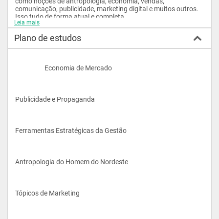
como noções de antropologia, economia, vendas, 
comunicação, publicidade, marketing digital e muitos outros. 
Isso tudo de forma atual e completa.
Leia mais
Plano de estudos
O curso, além de proporcionar a prática dos fundamentos 
mercadológicos e em ações de caráter gerencial, também 
oferece uma visão crítica sobre gestão de marketing, 
                    Economia de Mercado
estimulando o desenvolvimento de atitudes gerenciais 
compatíveis com a filosofia de foco no mercado, ética e 
responsabilidade dentro das organizações.
Publicidade e Propaganda
Ferramentas Estratégicas da Gestão
Quais são as exigências e como está o mercado de trabalho?
Antropologia do Homem do Nordeste
Marketing é um conjunto de atividades que envolvem a 
criação, a comunicação e a entrega de valor para os clientes, 
Tópicos de Marketing
bem como a administração do relacionamento com os 
mesmos, de modo a beneficiar tanto a organização quanto 
seu público-alvo. É um processo que visa entender e satisfazer 