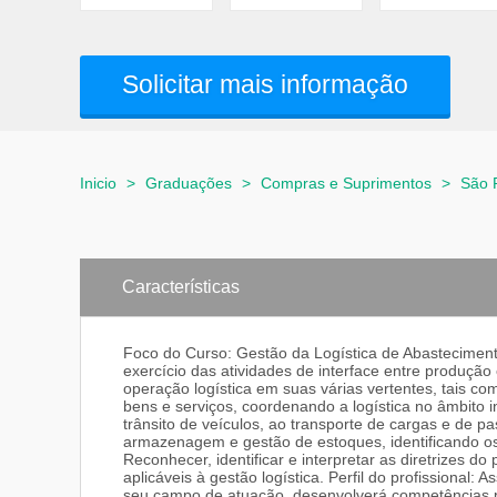
Solicitar mais informação
Inicio
>
Graduações
>
Compras e Suprimentos
>
São 
Características
Foco do Curso: Gestão da Logística de Abastecimento
exercício das atividades de interface entre produçã
operação logística em suas várias vertentes, tais com
bens e serviços, coordenando a logística no âmbito int
trânsito de veículos, ao transporte de cargas e de
armazenagem e gestão de estoques, identificando os 
Reconhecer, identificar e interpretar as diretrizes do
aplicáveis à gestão logística. Perfil do profissional:
seu campo de atuação, desenvolverá competências pro