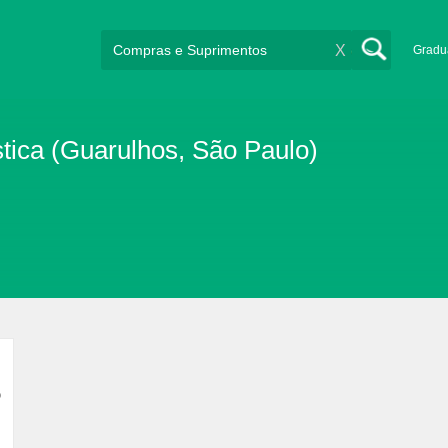
X
Gradu
tica (Guarulhos, São Paulo)
o