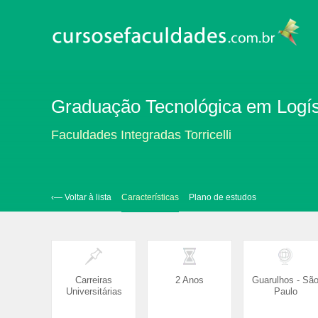
Graduação Tecnológica em Logís
Faculdades Integradas Torricelli
‹— Voltar à lista
Características
Plano de estudos
Carreiras
2 Anos
Guarulhos - Sã
Universitárias
Paulo