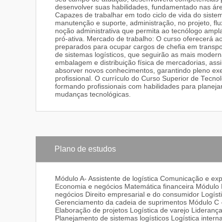
desenvolver suas habilidades, fundamentado nas ár
Capazes de trabalhar em todo ciclo de vida do sistem
manutenção e suporte, administração, no projeto, fl
noção administrativa que permita ao tecnólogo ampla 
pró-ativa. Mercado de trabalho: O curso oferecerá a
preparados para ocupar cargos de chefia em transpor
de sistemas logísticos, que seguirão as mais mode
embalagem e distribuição física de mercadorias, as
absorver novos conhecimentos, garantindo pleno exe
profissional. O currículo do Curso Superior de Tec
formando profissionais com habilidades para planejar,
mudanças tecnológicas.
Plano de estudos
Módulo A- Assistente de logística Comunicação e ex
Economia e negócios Matemática financeira Módulo B
negócios Direito empresarial e do consumidor Logí
Gerenciamento da cadeia de suprimentos Módulo C - An
Elaboração de projetos Logística de varejo Lideran
Planejamento de sistemas logísticos Logística inter