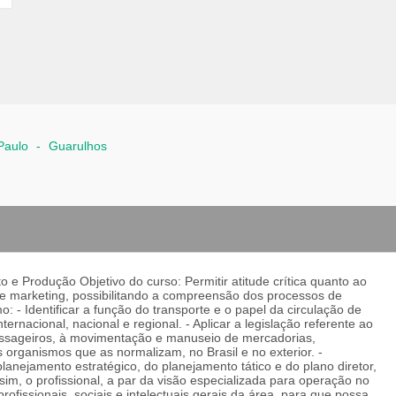
Paulo
-
Guarulhos
 e Produção Objetivo do curso: Permitir atitude crítica quanto ao
o e marketing, possibilitando a compreensão dos processos de
o: - Identificar a função do transporte e o papel da circulação de
ernacional, nacional e regional. - Aplicar a legislação referente ao
 passageiros, à movimentação e manuseio de mercadorias,
organismos que as normalizam, no Brasil e no exterior. -
 planejamento estratégico, do planejamento tático e do plano diretor,
 Assim, o profissional, a par da visão especializada para operação no
fissionais, sociais e intelectuais gerais da área, para que possa