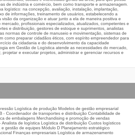
eas de indústria e comércio, bem como transporte e armazenagem.
a logístico: na concepção, avaliação, instalação, implantação,
uxo de informações, treinamento de usuários, estabelecendo a
visão da organização e atuar junto a ela de maneira positiva e
o mercado, profissionais especializados, atualizados, competentes e
tes e distribuição, gestores de estoque e suprimentos, analistas
rnas normas de controle de manuseio e movimentação, sistemas de
sim como preparar cidadãos éticos, com espírito empreendedor para
rcício da cidadania e do desenvolvimento da capacidade
nologia em Gestão de Logística atende as necessidades do mercado,
 projetar e executar projetos, administrar e gerenciar recursos e
pressão Logística de produção Modelos de gestão empresarial
 - Coordenador de transportes e distribuição Contabilidade de
stica de embalagens Merchandising e promoção de vendas
alista de logística Logística de distribuição Custos logísticos
ça e gestão de equipes Módulo D Planejamento estratégico
nacional Finanças empresariais Logística de armazenamento