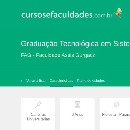
Graduação Tecnológica em Sistem
FAG - Faculdade Assis Gurgacz
‹— Voltar à lista
Características
Plano de estudos
Carreiras
3 Anos
Floresta - Paran
Universitárias