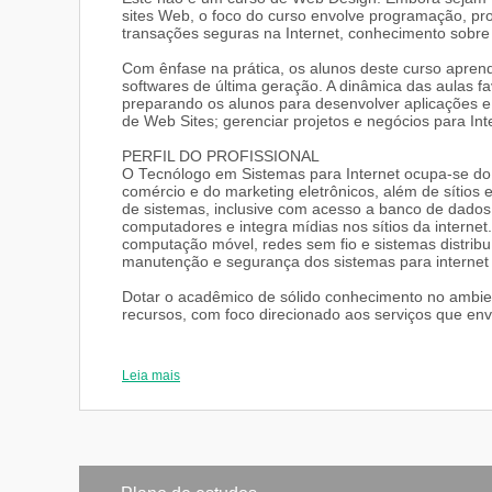
sites Web, o foco do curso envolve programação, p
transações seguras na Internet, conhecimento sobre
Com ênfase na prática, os alunos deste curso aprend
softwares de última geração. A dinâmica das aulas fa
preparando os alunos para desenvolver aplicações e la
de Web Sites; gerenciar projetos e negócios para Int
PERFIL DO PROFISSIONAL
O Tecnólogo em Sistemas para Internet ocupa-se do 
comércio e do marketing eletrônicos, além de sítios e 
de sistemas, inclusive com acesso a banco de dados
computadores e integra mídias nos sítios da intern
computação móvel, redes sem fio e sistemas distribu
manutenção e segurança dos sistemas para internet
Dotar o acadêmico de sólido conhecimento no ambie
recursos, com foco direcionado aos serviços que env
Formar profissionais capazes de atuar na área de i
de Sistemas de Informação como meio de estruturar 
Leia mais
Dotar o acadêmico de sólido conhecimento no ambie
recursos, com foco direcionado aos serviços que env
ÁREAS DE ATUAÇÃO
A área de atuação do Tecnólogo em Sistemas para I
webdesigner, projetista de aplicações/analista de s