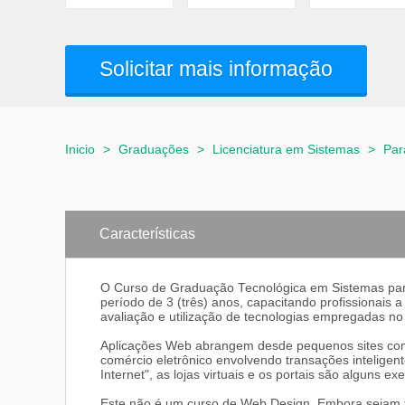
Solicitar mais informação
Inicio
>
Graduações
>
Licenciatura em Sistemas
>
Par
Características
O Curso de Graduação Tecnológica em Sistemas para
período de 3 (três) anos, capacitando profissionais a
avaliação e utilização de tecnologias empregadas n
Aplicações Web abrangem desde pequenos sites com 
comércio eletrônico envolvendo transações inteligent
Internet", as lojas virtuais e os portais são alguns 
Este não é um curso de Web Design. Embora sejam t