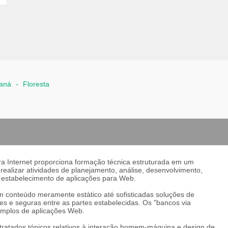
aná
-
Floresta
 Internet proporciona formação técnica estruturada em um
 realizar atividades de planejamento, análise, desenvolvimento,
o estabelecimento de aplicações para Web.
conteúdo meramente estático até sofisticadas soluções de
es e seguras entre as partes estabelecidas. Os "bancos via
exemplos de aplicações Web.
ratados tópicos relativos à interação homem-máquina e design de