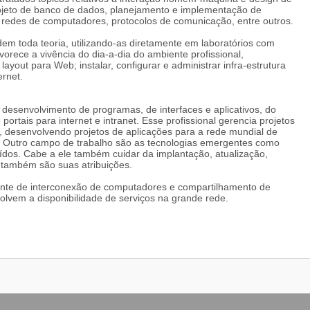
rojeto de banco de dados, planejamento e implementação de
 redes de computadores, protocolos de comunicação, entre outros.
em toda teoria, utilizando-as diretamente em laboratórios com
vorece a vivência do dia-a-dia do ambiente profissional,
yout para Web; instalar, configurar e administrar infra-estrutura
ernet.
desenvolvimento de programas, de interfaces e aplicativos, do
portais para internet e intranet. Esse profissional gerencia projetos
, desenvolvendo projetos de aplicações para a rede mundial de
et. Outro campo de trabalho são as tecnologias emergentes como
ídos. Cabe a ele também cuidar da implantação, atualização,
 também são suas atribuições.
nte de interconexão de computadores e compartilhamento de
olvem a disponibilidade de serviços na grande rede.
nformática apoiando qualquer segmento empresarial que necessite
e organizar seus processos de negócio.
nte de interconexão de computadores e compartilhamento de
olvem a disponibilidade de serviços na grande rede.
nternet é bem diversificada. Abrange funções como programador,
istemas e coordenador de projetos de software, com atuação em