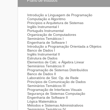
Plano de estudos
organizações públicas, privadas e do terceiro setor.
indústrias e empresas de comercialização de produto
do profissional.
Introdução a Linguagem de Programação
Computação e Algoritmo
O Tecnólogo em Sistemas para Internet também estar
Princípios e Arquitetura de Sistemas
consultoria em aplicações para a Internet, bem com
Inglês Instrumental I
área de pesquisa científica, trabalhando em institui
Português Instrumental
de Sistemas para Internet. Além, prestar concursos e
Organização de Computadores
sua área de atuação ou em áreas afins.
Seminários Temáticos I
Engenharia de Software I
MERCADO DE TRABALHO
Introdução a Programação Orientada a Objetos
Todos os segmentos da sociedade fazem uso da Inte
Banco de Dados I
eletrônico, entre outras atividades. Devido ao aume
Inglês Instrumental II
crescimento dessa atividade no mercado de trabalho,
Estrutura de Dados
sistemas, realizar manutenções nos já existentes e e
Elementos de Cálc. e Álgebra Linear
empresas via Web (Web designers, ERP, e-procuremen
Seminários Temáticos II
das mais modernas tecnologias existentes no merca
Programação de Sistemas Distribuídos
das operações.
Banco de Dados II
Laboratório de Sist. Op. de Rede
Além de atuar na Internet, o tecnólogo em sistemas
Princípios de Comunicação de Dados
sistemas corporativos distribuídos. Ou seja, o profis
Seminários Temáticos III
está o provedor de Internet.
Programação de Interfaces Visuais
Segurança de Sistemas Computação
Segundo dados informados pelo fantástico, exibido 
Engenharia de Software II
caminho para emprego" podemos observar a tendência
Lógica Matemática
setor que mais está oferecendo vagas. Estima-se qu
Métodos e Sistemas Administrativos
em informática". No Internet World Statistics (setem
Seminários Temáticos IV
usuários de Internet - 42,6 milhões. Além disso, de 