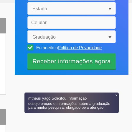
Eu aceito o
Política de Privacidade
x
mtheus yago
Solicitou Informação
desejo preços e informações sobre a graduação
para minha pesquisa, obrigado pela atenção.