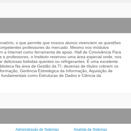
oratório, o que permite que nossos alunos vivenciem as questões
s competentes professores do mercado. Mesmo nos módulos
m a Internet como ferramenta de apoio. Hall de Convivência Para
s e professores, o Instituto reservou uma área especial onde, nos
r deliciosas bebidas quentes ou refrigerantes. É uma excelente
iblioteca Na área de Gestão da TI, dezenas de títulos cobrem os
formação, Gerência Estretégica da Informação, Aquisição de
s fundamentais como Estruturas de Dados e Ciência da
Administração de Sistemas
Analista de Sistemas