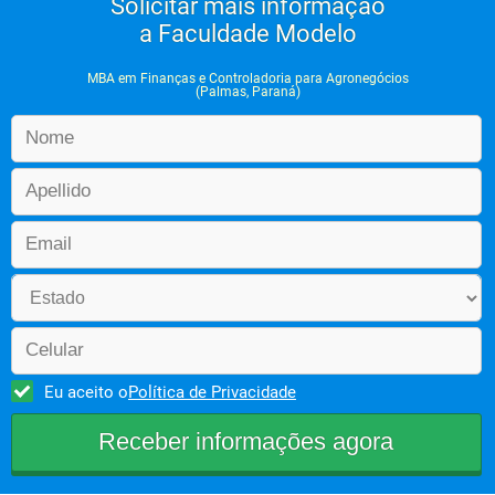
Solicitar mais informação
a Faculdade Modelo
MBA em Finanças e Controladoria para Agronegócios
(Palmas, Paraná)
Eu aceito o
Política de Privacidade