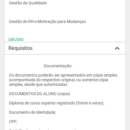
Gestão da Qualidade
Gestão de RH e Motivação para Mudanças
Leia mais
Gestão das Comunicações
Requisitos
Planejamento e execução financeiras
					Documentação:
Os documentos poderão ser apresentados em cópia simples 
Gestão de Aquisições
acompanhada do respectivo original, ou somente cópia 
simples, desde que autenticadas
DOCUMENTOS DO ALUNO (cópia)
Gestão de Riscos
Diploma de curso superior registrado (frente e verso);
Documento de Identidade;
Gerenciamento de Projetos pelo PMI
CPF;