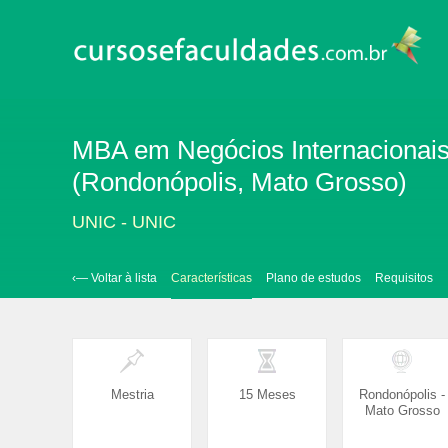
MBA em Negócios Internacionais
(Rondonópolis, Mato Grosso)
UNIC - UNIC
‹— Voltar à lista
Características
Plano de estudos
Requisitos
Mestria
15 Meses
Rondonópolis -
Mato Grosso