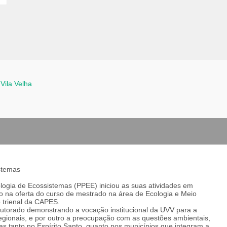
Vila Velha
stemas
ogia de Ecossistemas (PPEE) iniciou as suas atividades em
o na oferta do curso de mestrado na área de Ecologia e Meio
 trienal da CAPES.
utorado demonstrando a vocação institucional da UVV para a
regionais, e por outro a preocupação com as questões ambientais,
s tanto no Espírito Santo, quanto nos municípios que integram a