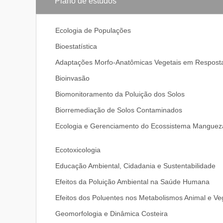
Plano de estudos
Biomonitoramento e Recuperação de Ambientes Imp
linhas de pesquisa
Ecologia de Populações
BIOMONITORAMENTO E RECUPERAÇÃO DE AMBI
Bioestatística
Adaptações Morfo-Anatômicas Vegetais em Resposta
Estuda os impactos em populações, comunidades e ec
envolvem biomonitoramento sistemático, biomarcador
Bioinvasão
subsidiam o desenvolvimento de estratégias de ma
processos geradores, mantenedores e impactantes d
Biomonitoramento da Poluição dos Solos
padrões de referência para estudos de impacto ambi
Biorremediação de Solos Contaminados
BIODIVERSIDADE
Ecologia e Gerenciamento do Ecossistema Manguez
Contempla estudos de caracterização da biodiversida
Ecotoxicologia
considerando os diferentes níveis de diversidade bi
estrategias de conservação e manejo da fauna e flora.
Educação Ambiental, Cidadania e Sustentabilidade
biogeografia, ecologia de organismos, comunidades 
e de planejamento ambiental.
Efeitos da Poluição Ambiental na Saúde Humana
Efeitos dos Poluentes nos Metabolismos Animal e Ve
ECOLOGIA DE INTERAÇÕES E PROCESSOS
Geomorfologia e Dinâmica Costeira
Estuda os processos estruturais e funcionais como a