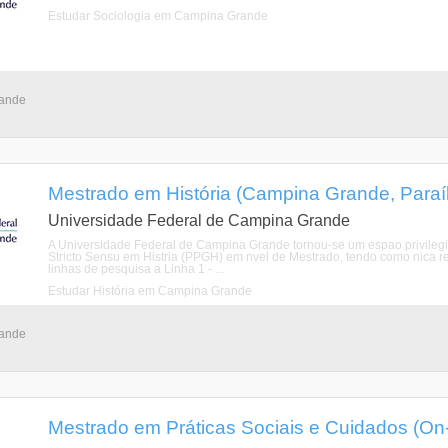
Estudar Sociologia em Campina Grande
rande
Mestrado em História (Campina Grande, Paraí
Universidade Federal de Campina Grande
A Universidade Federal de Campina Grande tornou-se um espao privile
Stricto Sensu em Histria (PPGH) em nvel de Mestrado, tendo como nica re
linhas de pesquisa a Linha 1 - ...
Estudar História em Campina Grande
rande
Mestrado em Práticas Sociais e Cuidados (On-