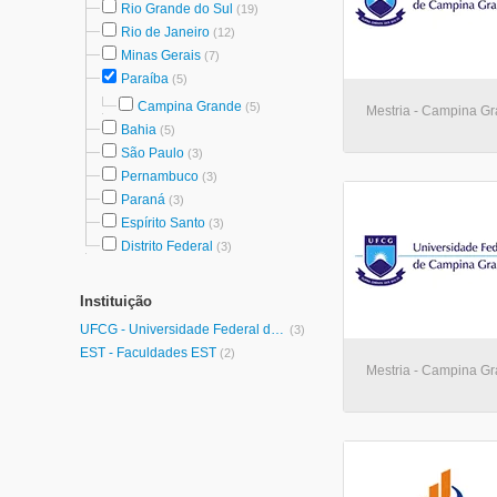
Rio Grande do Sul
(19)
Rio de Janeiro
(12)
Minas Gerais
(7)
Paraíba
(5)
Campina Grande
(5)
Mestria - Campina G
Bahia
(5)
São Paulo
(3)
Pernambuco
(3)
Paraná
(3)
Espírito Santo
(3)
Distrito Federal
(3)
Instituição
UFCG - Universidade Federal de Campina Grande
(3)
EST - Faculdades EST
(2)
Mestria - Campina G