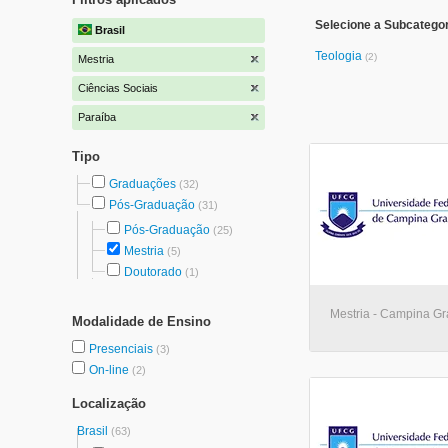
Selecione a Subcategor
Brasil
Teologia
(2)
Mestria
Ciências Sociais
Paraíba
Tipo
Graduações
(32)
Pós-Graduação
(31)
Pós-Graduação
(25)
Mestria
(5)
Doutorado
(1)
Mestria - Campina G
Modalidade de Ensino
Presenciais
(3)
On-line
(2)
Localização
Brasil
(63)