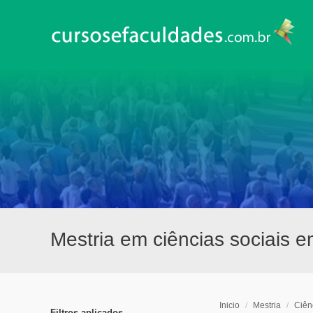
Mestria em ciências sociais 
Inicio
/
Mestria
/
Ciên
Filtros aplicados