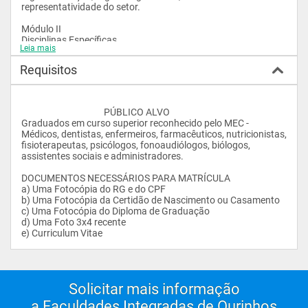
representatividade do setor.

Módulo II

Disciplinas Específicas

Leia mais
Auditoria do Sistema SUS

Requisitos
Avaliação dos Sistemas de Serviços de Saúde Pública 
SIA/SUS, SIH/SUS, SIM, SINAN, SISVAM: estudo de sua 
regulamentação, organização, níveis de competência e ações 
					PÚBLICO ALVO

desenvolvidas no controle e auditoria operacional da rede 
Graduados em curso superior reconhecido pelo MEC - 
própria e credenciada. O papel do auditor na mudança de 
Médicos, dentistas, enfermeiros, farmacêuticos, nutricionistas, 
abordagem nas ações de saúde. Estudo dos programas 
fisioterapeutas, psicólogos, fonoaudiólogos, biólogos, 
específicos do MS (Farmácia Básica, PSF, Carências 
assistentes sociais e administradores.

Nutricionais).

DOCUMENTOS NECESSÁRIOS PARA MATRÍCULA

a) Uma Fotocópia do RG e do CPF

b) Uma Fotocópia da Certidão de Nascimento ou Casamento

Ética e Legislação em Auditoria

c) Uma Fotocópia do Diploma de Graduação

d) Uma Foto 3x4 recente

Ética, deontologia e bioética. Deveres de conduta do auditor: 
e) Curriculum Vitae                
decálogo ético do auditor; informação; auto-informação; 
vigilância e abstenção de abuso. Normas relativas ao 
posicionamento entre: auditor e auditado; auditor e pacientes. 
Os deveres de conduta. Responsabilidade civil e penal dos 
profissionais de saúde. Os direitos do cidadão: o profissional 
Solicitar mais informação
de saúde diante do código de defesa do consumidor. Lei nº 
a Faculdades Integradas de Ourinhos
9.656/98 - Lei dos Planos de Saúde.
