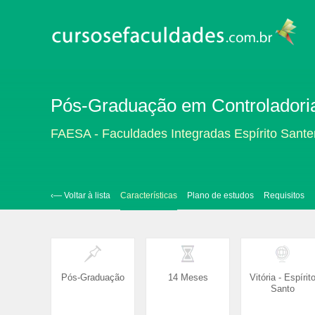
Pós-Graduação em Controladoria e
FAESA - Faculdades Integradas Espírito Sant
‹— Voltar à lista
Características
Plano de estudos
Requisitos
Pós-Graduação
14 Meses
Vitória - Espírit
Santo