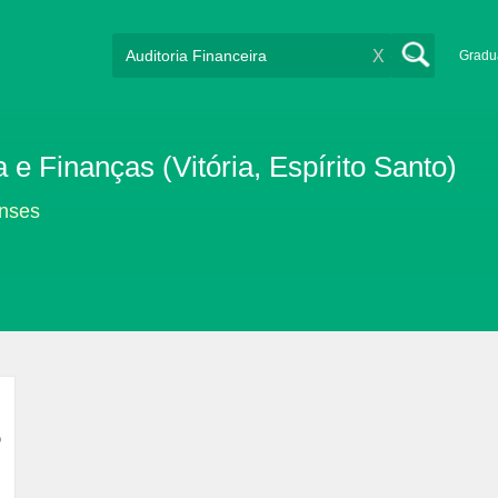
X
Gradu
 Finanças (Vitória, Espírito Santo)
enses
o