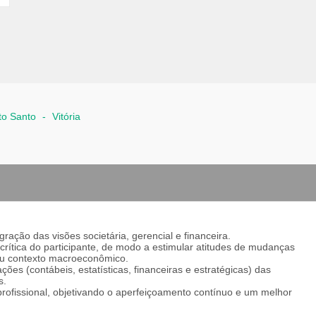
ito Santo
-
Vitória
gração das visões societária, gerencial e financeira.
 crítica do participante, de modo a estimular atitudes de mudanças
eu contexto macroeconômico.
ões (contábeis, estatísticas, financeiras e estratégicas) das
s.
rofissional, objetivando o aperfeiçoamento contínuo e um melhor