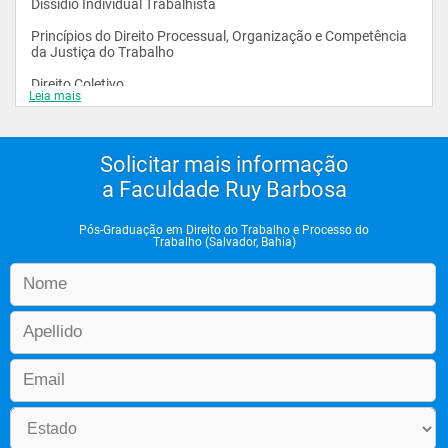
Dissídio Individual Trabalhista
Princípios do Direito Processual, Organização e Competência 
da Justiça do Trabalho
Direito Coletivo
Leia mais
Conflito Coletivo Judicial
Negociação e Conflitos Coletivos
Solicitar mais informação
Representação Coletiva de Trabalho
a Faculdade Ruy Barbosa
Princípios Constitucionais, Greve e Responsabilidade Civil
Pós-Graduação em Direito do Trabalho e Processo do
Trabalho (Salvador, Bahia)
Dilemas do Trabalho e Responsabilidade Civil no Direito do 
Trabalho
Greve
Princípios Constitucionais e de Direito Material do Trabalho
Contrato de Trabalho e Complexo Salarial
Complexo Salarial
Contrato de Trabalho e Contrato de Emprego