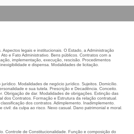
s. Aspectos legais e institucionais. O Estado, a Administração
a. Ato e Fato Administrativo. Bens públicos. Contratos com a
alização, implementação, execução, rescisão. Procedimentos
s, inexigibilidade e dispensa. Modalidades de licitação.
urídico. Modalidades de negócio jurídico. Sujeitos. Domicílio.
rsonalidade e sua tutela. Prescrição e Decadência. Conceito.
r. Obrigação de dar. Modalidades de obrigações. Extinção das
l dos Contratos. Formação e Estrutura da relação contratual.
 classificação dos contratos. Adimplemento. Inadimplemento.
 civil: da culpa ao risco. Nexo casual. Dano patrimonial e moral.
do. Controle de Constitucionalidade. Função e composição do