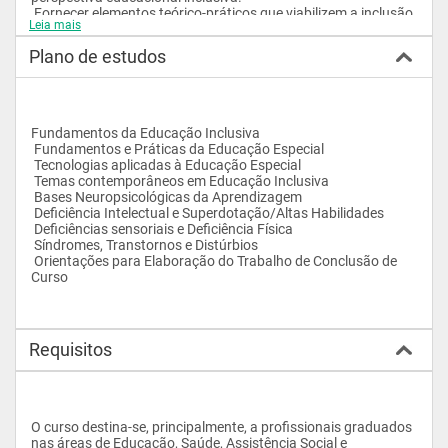
 Fornecer elementos teórico-práticos que viabilizem a inclusão 
Leia mais
de pessoas com necessidades educativas especiais em 
contextos ditos regulares.
Plano de estudos
 Exercitar o processo de tomada de decisão em contextos de 
avaliação, diagnóstico e intervenção das necessidades 
especiais,  numa perspectiva inclusiva.
 Desenvolver conhecimentos voltados às estratégias de 
investigação científica das necessidades especiais para 
Fundamentos da Educação Inclusiva 
utilização nos âmbitos educacional e social.
 Fundamentos e Práticas da Educação Especial 
 Tecnologias aplicadas à Educação Especial 
 Temas contemporâneos em Educação Inclusiva 
 Bases Neuropsicológicas da Aprendizagem 
 Deficiência Intelectual e Superdotação/Altas Habilidades 
 Deficiências sensoriais e Deficiência Física 
 Síndromes, Transtornos e Distúrbios 
 Orientações para Elaboração do Trabalho de Conclusão de 
Curso
Requisitos
O curso destina-se, principalmente, a profissionais graduados 
nas áreas de Educação, Saúde, Assistência Social e 