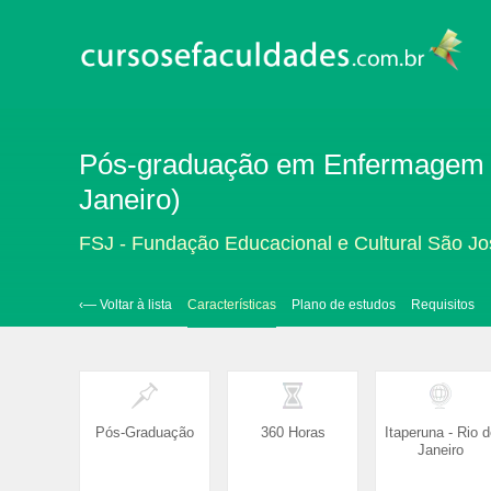
Pós-graduação em Enfermagem do
Janeiro)
FSJ - Fundação Educacional e Cultural São Jo
‹— Voltar à lista
Características
Plano de estudos
Requisitos
Pós-Graduação
360 Horas
Itaperuna - Rio d
Janeiro