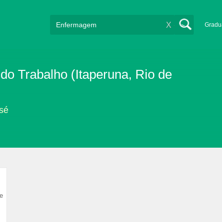
X
Gradu
 Trabalho (Itaperuna, Rio de
sé
e