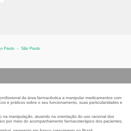
o Paulo
-
São Paulo
 profissional da área farmacêutica a manipular medicamentos com
os e práticos sobre o seu funcionamento, suas particularidades e
 na manipulação, atuando na orientação do uso racional dos
co por meio do acompanhamento farmacoterápico dos pacientes;
stral, segmento em franco crescimento no Brasil.