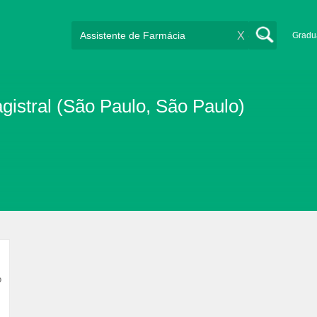
X
Gradu
stral (São Paulo, São Paulo)
o