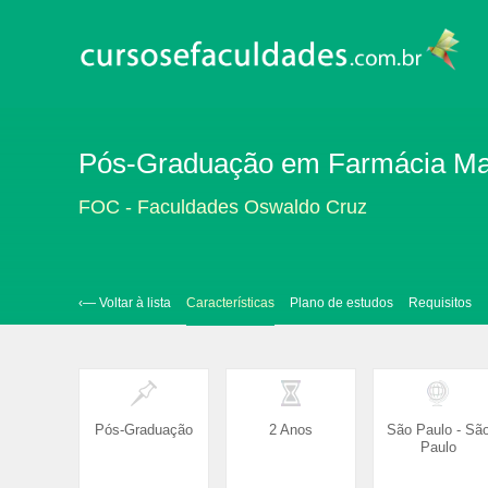
Pós-Graduação em Farmácia Magi
FOC - Faculdades Oswaldo Cruz
‹— Voltar à lista
Características
Plano de estudos
Requisitos
Pós-Graduação
2 Anos
São Paulo - Sã
Paulo