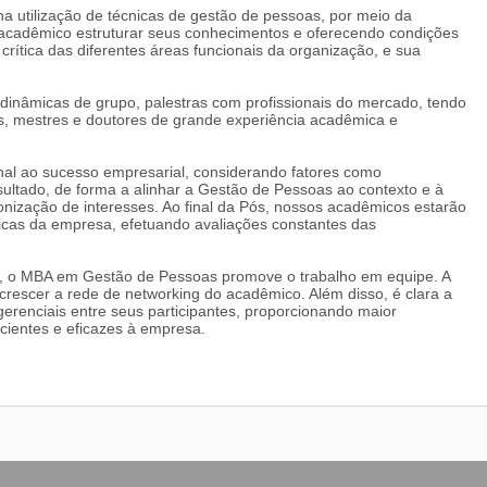
a utilização de técnicas de gestão de pessoas, por meio da
 ao acadêmico estruturar seus conhecimentos e oferecendo condições
crítica das diferentes áreas funcionais da organização, e sua
, dinâmicas de grupo, palestras com profissionais do mercado, tendo
es, mestres e doutores de grande experiência acadêmica e
ional ao sucesso empresarial, considerando fatores como
ultado, de forma a alinhar a Gestão de Pessoas ao contexto e à
onização de interesses. Ao final da Pós, nossos acadêmicos estarão
égicas da empresa, efetuando avaliações constantes das
, o MBA em Gestão de Pessoas promove o trabalho em equipe. A
 crescer a rede de networking do acadêmico. Além disso, é clara a
gerenciais entre seus participantes, proporcionando maior
icientes e eficazes à empresa.