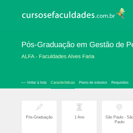
Pós-Graduação em Gestão de Pe
ALFA - Faculdades Alves Faria
‹— Voltar à lista
Características
Plano de estudos
Requisitos
Pós-Graduação
1 Ano
São Paulo - Sã
Paulo