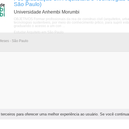
São Paulo)
Universidade Anhembi Morumbi
OBJETIVOS Formar profissionais da rea de construo civil (arquitetos, urba
tecnologias sustentveis, por meio do conhecimento prtico, para suprir es
graduando o acesso a um con ...
Estudar Arquiteto em São Paulo
Meses - São Paulo
 terceiros para oferecer uma melhor experiência ao usuário. Se você continu