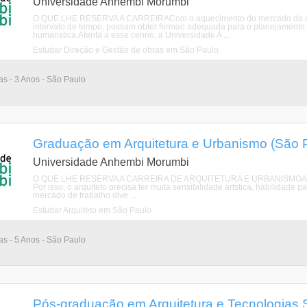
Universidade Anhembi Morumbi
O QUE LHE RESERVA A CARREIRACom o aquecimento do mercado da constru
intervalo de tempo, possam obter formao adequada para o planejamento e
humanstica.Atenta a esse cenrio, a Universidade A ...
Estudar Direção e Gestão de obras em São Paulo
ias - 3 Anos - São Paulo
Graduação em Arquitetura e Urbanismo (São 
Universidade Anhembi Morumbi
O QUE LHE RESERVA A CARREIRA DE ARQUITETURA E URBANISMOA arquitet
Por isso, o arquiteto precisa ter muita sensibilidade artstica, habilidade 
mercado de trabalho dive ...
Estudar Arquiteto em São Paulo
ias - 5 Anos - São Paulo
Pós-graduação em Arquitetura e Tecnologias 