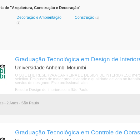
ia de "Arquitetura, Construção e Decoração"
Decoração e Ambientação
Construção
(1)
(1)
Graduação Tecnológica em Design de Interior
Universidade Anhembi Morumbi
O QUE LHE RESERVA A CARREIRA DE DESIGN DE INTERIORESO mercado de
seletivo. Em busca de maior produtividade e qualidade de vida no trabal
servios de designers.Este profissional, alm ...
Estudar Design de Interiores em São Paulo
ias - 2 Anos - São Paulo
Graduação Tecnológica em Controle de Obras