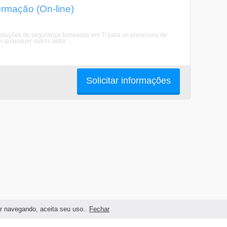
rmação (On-line)
oluções de segurança baseadas em TI para os processos de
quaisquer outros setor ...
Solicitar informações
ar navegando, aceita seu uso..
Fechar