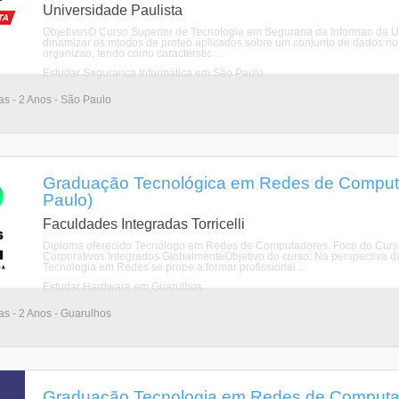
Universidade Paulista
ObjetivosO Curso Superior de Tecnologia em Segurana da Informao da UNI
dinamizar os mtodos de proteo aplicados sobre um conjunto de dados no 
organizao, tendo como caracterstic ...
Estudar Segurança Informática em São Paulo
ias - 2 Anos - São Paulo
Graduação Tecnológica em Redes de Comput
Paulo)
Faculdades Integradas Torricelli
Diploma oferecido Tecnólogo em Redes de Computadores. Foco do Curs
Corporativos Integrados GlobalmenteObjetivo do curso: Na perspectiva d
Tecnologia em Redes se prope a formar profissionai ...
Estudar Hardware em Guarulhos
ias - 2 Anos - Guarulhos
Graduação Tecnologia em Redes de Computa