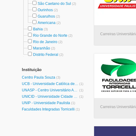
São Caetano do Sul
(2)
Ourinhos
(2)
Guarulhos
(2)
Americana
(2)
Bahia
(3)
Carreiras Universitár
Rio Grande do Norte
(2)
Rio de Janeiro
(2)
Maranhão
(2)
Distrito Federal
(2)
Instituição
Centro Paula Souza
(3)
UCB - Universidade Católica de Brasília
(1)
UNASP - Centro Universitário Adventista de São Paulo
(1)
UNICID - Universidade Cidade de São Paulo
(1)
UNIP - Universidade Paulista
(1)
Carreiras Universitár
Faculdades Integradas Torricelli
(1)