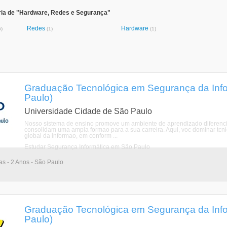
ria de "Hardware, Redes e Segurança"
Redes
Hardware
6)
(1)
(1)
Graduação Tecnológica em Segurança da Inf
Paulo)
Universidade Cidade de São Paulo
Nosso sistema de ensino promove um ambiente de aprendizado diferencia
consolidam uma ampla formao para a sua carreira. Aqui, voc dominar tc
global da informao, em conform ...
Estudar Segurança Informática em São Paulo
ias - 2 Anos - São Paulo
Graduação Tecnológica em Segurança da Inf
Paulo)