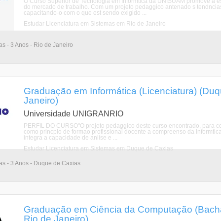
O Curso Superior de Tecnologia em Informtica da UNISUAM promove a e
do mercado de trabalho. Com um projeto pedaggico antenado s tendncias 
capacitando-o com o que est sendo exigido ...
Estudar Licenciatura em Sistemas em Rio de Janeiro
as - 3 Anos - Rio de Janeiro
Graduação em Informática (Licenciatura) (Duq
Janeiro)
Universidade UNIGRANRIO
PERFIL DO CURSO"O projeto pedaggico deste curso encontrado, para cons
como princpio de formao profissional docente a compreenso da informtic
integra a capacidade de anlise e ...
Estudar Licenciatura em Sistemas em Duque de Caxias
ias - 3 Anos - Duque de Caxias
Graduação em Ciência da Computação (Bachar
Rio de Janeiro)