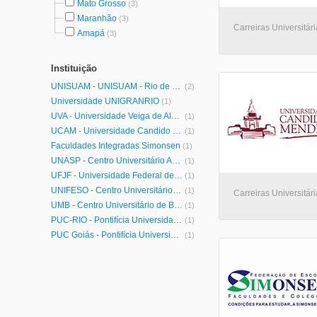
Mato Grosso
(3)
Maranhão
(3)
Carreiras Universitár
Amapá
(3)
Instituição
UNISUAM - UNISUAM - Rio de Janeiro
(2)
Universidade UNIGRANRIO
(1)
UVA - Universidade Veiga de Almeida
(1)
UCAM - Universidade Candido Mendes
(1)
Faculdades Integradas Simonsen
(1)
UNASP - Centro Universitário Adventista de São Paulo
(1)
UFJF - Universidade Federal de Juiz de Fora
(1)
UNIFESO - Centro Universitário Serra dos Órgãos
(1)
Carreiras Universitá
UMB - Centro Universitário de Barra Mansa
(1)
PUC-RIO - Pontifícia Universidade Católica do Rio de Janeiro
(1)
PUC Goiás - Pontifícia Universidade Católica de Goiás
(1)