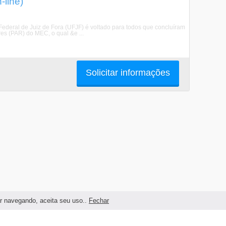
line)
deral de Juiz de Fora (UFJF) é voltado para todos que concluíram
es (PAR) do MEC, o qual &e ...
Solicitar informações
ar navegando, aceita seu uso..
Fechar