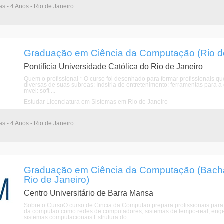
as - 4 Anos - Rio de Janeiro
Graduação em Ciência da Computação (Rio de 
Pontifícia Universidade Católica do Rio de Janeiro
Quem o profissional * O curso foi desenhado para formar profissionais q
diversas de suas subreas: Indstria de entretenimento: ferramentas para a
mvel: soft ...
Estudar Licenciatura em Sistemas em Rio de Janeiro
as - 4 Anos - Rio de Janeiro
Graduação em Ciência da Computação (Bacha
Rio de Janeiro)
Centro Universitário de Barra Mansa
Sobre o CursoO curso de Cincia da Computao prepara profissionais para
da computao como redes de computadores, sistemas de tempo-real, engenh
sistemas computacionais.Estrutura do ...