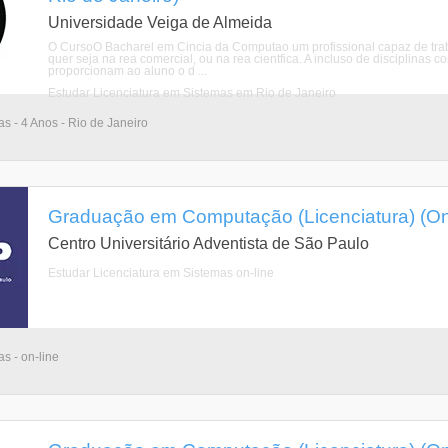
Universidade Veiga de Almeida
O CursoO Bacharel em Cincia da Computao um profissional capaz de trab
quer seja na rea comercial, ou na rea cientfica. A incluso de disciplinas
proporcionam ao aluno o d ...
Estudar Licenciatura em Sistemas em Rio de Janeiro
as - 4 Anos - Rio de Janeiro
Graduação em Computação (Licenciatura) (On-
Centro Universitário Adventista de São Paulo
Estudar Licenciatura em Sistemas on-line
as - on-line