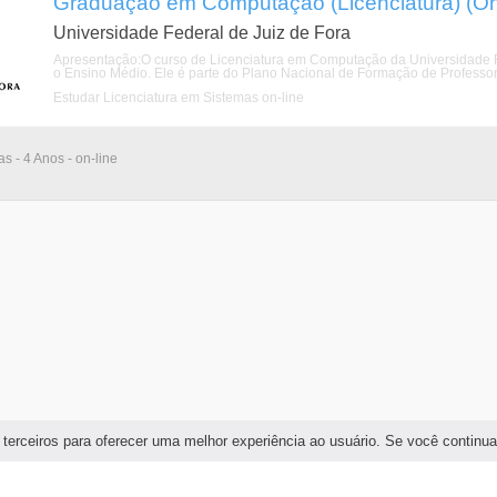
Graduação em Computação (Licenciatura) (On-
Universidade Federal de Juiz de Fora
Apresentação:O curso de Licenciatura em Computação da Universidade Fe
o Ensino Médio. Ele é parte do Plano Nacional de Formação de Professor
Estudar Licenciatura em Sistemas on-line
as - 4 Anos - on-line
 terceiros para oferecer uma melhor experiência ao usuário. Se você continu