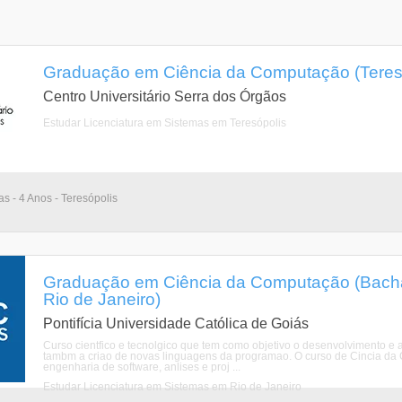
Graduação em Ciência da Computação (Teresóp
Centro Universitário Serra dos Órgãos
Estudar Licenciatura em Sistemas em Teresópolis
as - 4 Anos - Teresópolis
Graduação em Ciência da Computação (Bachar
Rio de Janeiro)
Pontifícia Universidade Católica de Goiás
Curso cientfico e tecnolgico que tem como objetivo o desenvolvimento 
tambm a criao de novas linguagens da programao. O curso de Cincia da 
engenharia de software, anlises e proj ...
Estudar Licenciatura em Sistemas em Rio de Janeiro