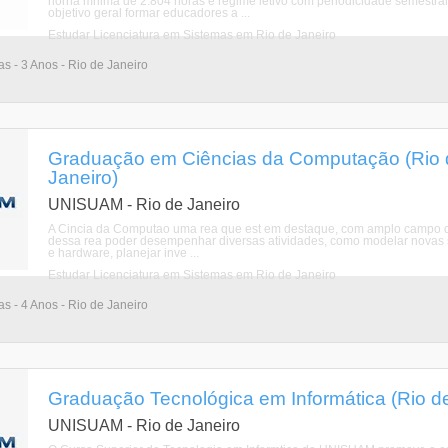
horria mnima de 2.804 horas e regime letivo com periodicidade semestra
objetivo geral formar educadores a ...
Estudar Licenciatura em Sistemas em Rio de Janeiro
as - 3 Anos - Rio de Janeiro
Graduação em Ciências da Computação (Rio d
Janeiro)
UNISUAM - Rio de Janeiro
A Cincia da Computao uma rea que est em destaque, com amplo campo de 
dessa rea poder desempenhar diversas atividades, como modelar novas sol
e hardware, planejar inve ...
Estudar Licenciatura em Sistemas em Rio de Janeiro
as - 4 Anos - Rio de Janeiro
Graduação Tecnológica em Informática (Rio de
UNISUAM - Rio de Janeiro