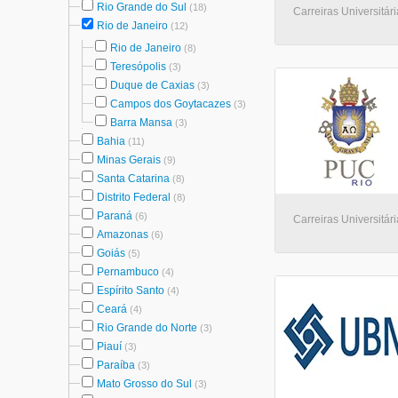
Rio Grande do Sul
(18)
Carreiras Universitári
Rio de Janeiro
(12)
Rio de Janeiro
(8)
Teresópolis
(3)
Duque de Caxias
(3)
Campos dos Goytacazes
(3)
Barra Mansa
(3)
Bahia
(11)
Minas Gerais
(9)
Santa Catarina
(8)
Distrito Federal
(8)
Paraná
(6)
Carreiras Universitári
Amazonas
(6)
Goiás
(5)
Pernambuco
(4)
Espírito Santo
(4)
Ceará
(4)
Rio Grande do Norte
(3)
Piauí
(3)
Paraíba
(3)
Mato Grosso do Sul
(3)