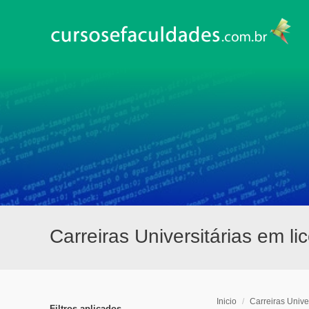
Carreiras Universitárias em l
Inicio
/
Carreiras Univer
Filtros aplicados