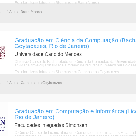
Estudar Licenciatura em Sistemas em Barra Mansa
ias - 4 Anos - Barra Mansa
Graduação em Ciência da Computação (Bach
Goytacazes, Rio de Janeiro)
Universidade Candido Mendes
ObjetivoO curso de Bacharelado em Cincia da Computao da Universida
atividade fim e cuja finalidade a formao de recursos humanos para o des
Estudar Licenciatura em Sistemas em Campos dos Goytacazes
rias - 4 Anos - Campos dos Goytacazes
Graduação em Computação e Informática (Licen
Rio de Janeiro)
Faculdades Integradas Simonsen
O CursoO Curso de Licenciatura em Computao e Informtica das Faculdad