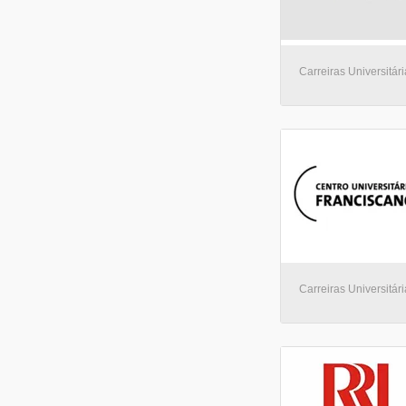
UNIFRA - Centro Universitário Franciscano
(1)
UNIFACS - Universidade Salvador
(1)
UNIBAHIA - UNIBAHIA- Facultades integradas de Ipitanga
(1)
CESTUPI - Faculdade de Tupi Paulista
(1)
Carreiras Universitár
Reges - Instituto Superior de Educação de Junqueirópolis
(1)
UniRitter - Centro Universitário Ritter dos Reis
(1)
IFSC - Instituto Federal de Santa Catarina
(1)
Universidade Anhembi Morumbi
(1)
UNASP - Centro Universitário Adventista de São Paulo
(1)
UFJF - Universidade Federal de Juiz de Fora
(1)
UFRGS - Universidade Federal do Rio Grande do Sul
(1)
Grupo Educacional Opet
(1)
FAEL - Faculdade Fael
(1)
UNICID - Universidade Cidade de São Paulo
(1)
UNIP - Universidade Paulista
(1)
Carreiras Universitári