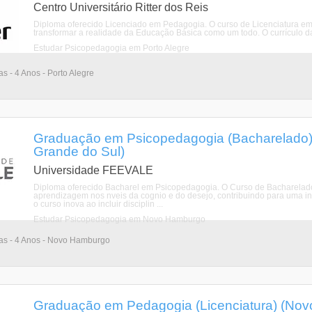
Centro Universitário Ritter dos Reis
Diploma oferecido Licenciado em Pedagogia. O curso de Licenciatura e
transformar a realidade da Educação Básica como um todo. O currículo da
Estudar Psicopedagogia em Porto Alegre
as - 4 Anos - Porto Alegre
Graduação em Psicopedagogia (Bacharelado)
Grande do Sul)
Universidade FEEVALE
Diploma oferecido Bacharel em Psicopedagogia. O Curso de Bacharelado
aprendizagem nos nveis da cognio e do desejo, contribuindo para uma int
o curso inova ao incluir disciplin ...
Estudar Psicopedagogia em Novo Hamburgo
rias - 4 Anos - Novo Hamburgo
Graduação em Pedagogia (Licenciatura) (No