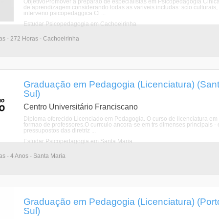
ObjetivoPromover a preparao de especialistas em Psicopedagogia Clnica 
de aprendizagem considerando todas as variveis includas: scio culturais,
interveno psicopedaggica Cl ...
Estudar Psicopedagogia em Cachoeirinha
ias - 272 Horas - Cachoeirinha
Graduação em Pedagogia (Licenciatura) (Sant
Sul)
Centro Universitário Franciscano
Diploma oferecido Licenciado em Pedagogia. O curso de licenciatura em 
formao de professores.O currculo ancora-se em trs dimenses principais -
pressupostos das diretriz ...
Estudar Psicopedagogia em Santa Maria
as - 4 Anos - Santa Maria
Graduação em Pedagogia (Licenciatura) (Port
Sul)