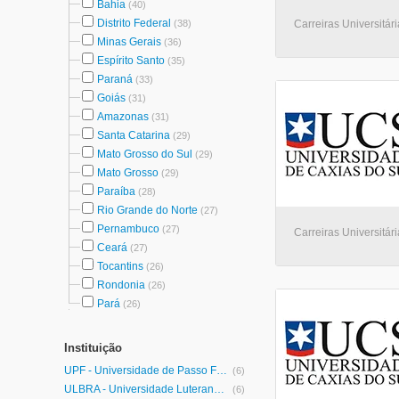
Bahia
(40)
Distrito Federal
(38)
Carreiras Universitári
Minas Gerais
(36)
Espírito Santo
(35)
Paraná
(33)
Goiás
(31)
Amazonas
(31)
Santa Catarina
(29)
Mato Grosso do Sul
(29)
Mato Grosso
(29)
Paraíba
(28)
Rio Grande do Norte
(27)
Pernambuco
(27)
Carreiras Universitári
Ceará
(27)
Tocantins
(26)
Rondonia
(26)
Pará
(26)
Instituição
UPF - Universidade de Passo Fundo
(6)
ULBRA - Universidade Luterana do Brasil
(6)