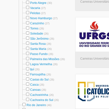
Carreiras Universitári
Porto Alegre
(30)
Vacaria
(27)
Pelotas
(27)
Novo Hamburgo
(27)
Carazinho
(27)
Torres
(26)
Soledade
(26)
São Jerônimo
(26)
Santa Rosa
(26)
Santa Maria
(26)
Passo Fundo
(26)
Carreiras Universitári
Palmeira das Missões
(26)
Lagoa Vermelha
(26)
Ijuí
(26)
Farroupilha
(26)
Caxias do Sul
(26)
Casca
(26)
Canoas
(26)
Cachoeirinha
(26)
Cachoeira do Sul
(26)
Rio de Janeiro
(46)