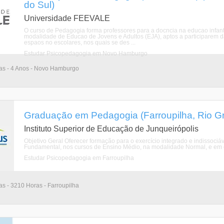
do Sul)
Universidade FEEVALE
O curso de Pedagogia forma professores para a docncia na educao infantil
modalidade de Educao de Jovens e Adultos (EJA), aptos a participarem 
espaos no escolares, nos quais se des ...
Estudar Psicopedagogia em Novo Hamburgo
rias - 4 Anos - Novo Hamburgo
Graduação em Pedagogia (Farroupilha, Rio G
Instituto Superior de Educação de Junqueirópolis
Objetivo Geral Oferecer formação para o exercício integrado e indissociáv
Fundamental, nos cursos de Ensino Médio, na modalidade Normal, e em c
Estudar Psicopedagogia em Farroupilha
ias - 3210 Horas - Farroupilha