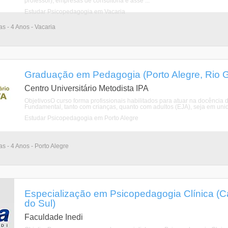
professor), empresas de consultoria e asse ...
Estudar Psicopedagogia em Vacaria
as - 4 Anos - Vacaria
Graduação em Pedagogia (Porto Alegre, Rio G
Centro Universitário Metodista IPA
ObjetivosO curso forma profissionais habilitados para atuar na docência 
Fundamental, tanto com crianças, quanto com adultos (EJA), seja em unida
Estudar Psicopedagogia em Porto Alegre
as - 4 Anos - Porto Alegre
Especialização em Psicopedagogia Clínica (C
do Sul)
Faculdade Inedi