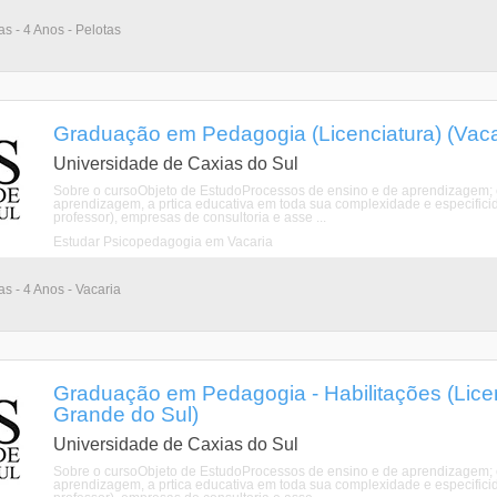
as - 4 Anos - Pelotas
Graduação em Pedagogia (Licenciatura) (Vaca
Universidade de Caxias do Sul
Sobre o cursoObjeto de EstudoProcessos de ensino e de aprendizagem; c
aprendizagem, a prtica educativa em toda sua complexidade e especific
professor), empresas de consultoria e asse ...
Estudar Psicopedagogia em Vacaria
as - 4 Anos - Vacaria
Graduação em Pedagogia - Habilitações (Licen
Grande do Sul)
Universidade de Caxias do Sul
Sobre o cursoObjeto de EstudoProcessos de ensino e de aprendizagem; c
aprendizagem, a prtica educativa em toda sua complexidade e especific