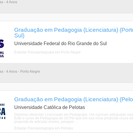
as - 4 Anos
Graduação em Pedagogia (Licenciatura) (Port
Sul)
Universidade Federal do Rio Grande do Sul
Estudar Psicopedagogia em Porto Alegre
as - 4 Anos - Porto Alegre
Graduação em Pedagogia (Licenciatura) (Pelo
Universidade Católica de Pelotas
Diploma oferecido Licenciado em Pedagogia. Um currculo adequado nas no
Este o curso de Pedagogia da UCPel que em sua nova proposta cruza e
proposta de articular ensino, pesquis ...
Estudar Psicopedagogia em Pelotas