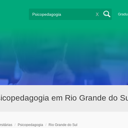
X
Gradu
psicopedagogia em Rio Grande do Su
sitárias
/
Psicopedagogia
/
Rio Grande do Sul