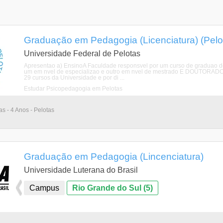
Graduação em Pedagogia (Licenciatura) (Pelo
Universidade Federal de Pelotas
Apresentao a) EnsinoA Faculdade responsvel por um curso de graduao de 
um em nvel de especializao e outro em nvel de mestrado E DOUTORADO
29 cursos da Universidade e por di ...
Estudar Psicopedagogia em Pelotas
as - 4 Anos - Pelotas
Graduação em Pedagogia (Lincenciatura)
Universidade Luterana do Brasil
Campus
Rio Grande do Sul (5)