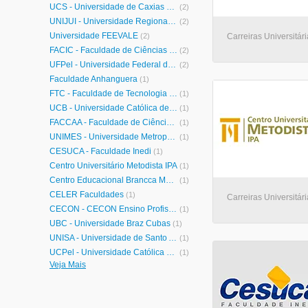
UCS - Universidade de Caxias do Sul
(2)
UNIJUÍ - Universidade Regional do Noroeste do Estado do Rio Grande do Sul
(2)
Universidade FEEVALE
(2)
Carreiras Universitári
FACIC - Faculdade de Ciências Humanas de Cruzeiro
(2)
UFPel - Universidade Federal de Pelotas
(2)
Faculdade Anhanguera
(1)
FTC - Faculdade de Tecnologia e Ciências
(1)
UCB - Universidade Católica de Brasília
(1)
FACCAA - Faculdade de Ciências Contábeis e Administrativas de Avaré
(1)
UNIMES - Universidade Metropolitana de Santos
(1)
CESUCA - Faculdade Inedi
(1)
Centro Universitário Metodista IPA
(1)
Centro Educacional Brancca Maria
(1)
CELER Faculdades
(1)
Carreiras Universitári
CECON - CECON Ensino Profissional
(1)
UBC - Universidade Braz Cubas
(1)
UNISA - Universidade de Santo Amaro
(1)
UCPel - Universidade Católica de Pelotas
(1)
Veja Mais
UNOPAR - Universidade Norte do Paraná
(1)
UNITAU - Universidade de Taubaté
(1)
UNIFRAN - Universidade de Franca
(1)