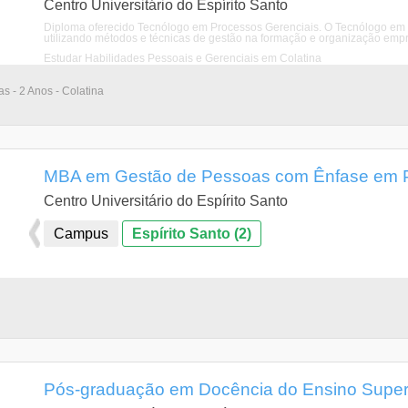
Centro Universitário do Espírito Santo
Diploma oferecido Tecnólogo em Processos Gerenciais. O Tecnólogo em 
utilizando métodos e técnicas de gestão na formação e organização empre
Estudar Habilidades Pessoais e Gerenciais em Colatina
as - 2 Anos - Colatina
MBA em Gestão de Pessoas com Ênfase em Ps
Centro Universitário do Espírito Santo
Campus
Espírito Santo (2)
Pós-graduação em Docência do Ensino Super