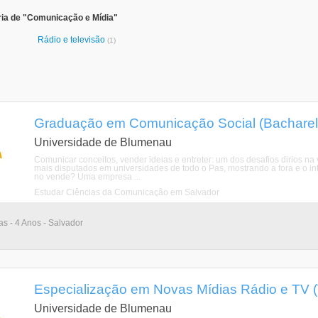
ria de "Comunicação e Mídia"
Rádio e televisão
(1)
Graduação em Comunicação Social (Bacharela
Universidade de Blumenau
Comunicar conceitos, vender ideias e entreter: um dos desafios dirios na 
mais disputados em universidades de todo o Pas, mostrando a fora e o int
no vende? Uma empresa ...
Estudar Ciências da Comunicação em Salvador
as - 4 Anos - Salvador
Especialização em Novas Mídias Rádio e TV (T
Universidade de Blumenau