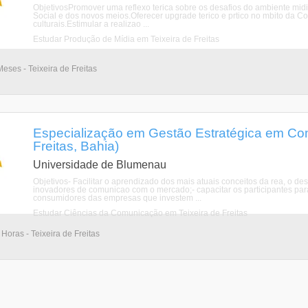
ObjetivosPromover uma reflexo terica sobre os desafios do ambiente mi
Social e dos novos meios.Oferecer upgrade terico e prtico no mbito da Com
culturais.Estimular a realizao ...
Estudar Produção de Mídia em Teixeira de Freitas
eses - Teixeira de Freitas
Especialização em Gestão Estratégica em Com
Freitas, Bahia)
Universidade de Blumenau
Objetivos- Facilitar o aprendizado dos mais atuais conceitos da rea, o d
inovadores de comunicao com o mercado;- capacitar os participantes par
consumidores das empresas que investem ...
Estudar Ciências da Comunicação em Teixeira de Freitas
oras - Teixeira de Freitas