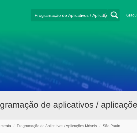
X
Gradu
gramação de aplicativos / aplicaç
amento
/
Programação de Aplicativos / Aplicações Móveis
/
São Paulo