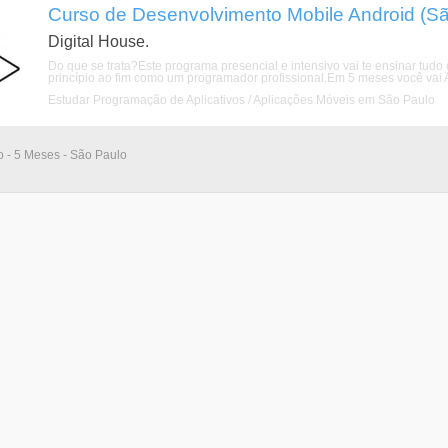
Curso de Desenvolvimento Mobile Android (Sã
Digital House.
Do que se trata?Este programa presencial e intensivo vai te ensinar tudo
princípio ao fim como um programador profissional.Em 5 meses você vai Apr
Estudar Programação de Aplicativos / Aplicações Móveis em São Paulo
 - 5 Meses - São Paulo