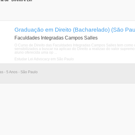
a de "Direito e Lei"
Graduação em Direito (Bacharelado) (São Pau
Faculdades Integradas Campos Salles
O Curso de Direito das Faculdades Integradas Campos Salles tem como obj
sensibilizados a buscar na aplicao do Direito a realizao do valor supre
aluno oferecida uma op ...
Estudar Lei Advocacy em São Paulo
ias - 5 Anos - São Paulo