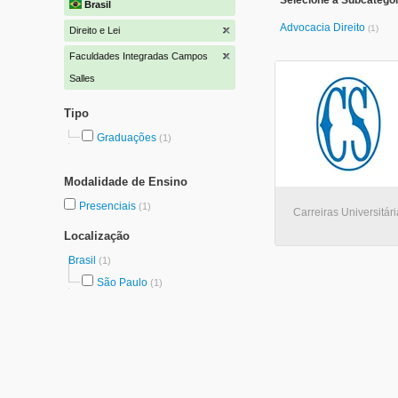
Selecione a Subcategori
Brasil
Advocacia Direito
(1)
Direito e Lei
Faculdades Integradas Campos
Salles
Tipo
Graduações
(1)
Modalidade de Ensino
Presenciais
(1)
Carreiras Universitár
Localização
Brasil
(1)
São Paulo
(1)