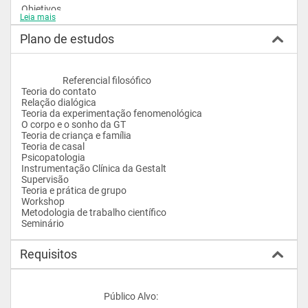
Objetivos

Leia mais
O Curso de Especialização em Gestalt-Terapia dentro do 
Plano de estudos
exposto acima, fornece ao público alvo a oportunidade de 
treinamento dentro desta abordagem, constituindo também 
uma oportunidade de reflexão sobre as determinantes 
contextuais dos atuais problemas humanos.

                    Referencial filosófico

Ademais, a Gestalt-Terapia pela sua natureza de Teoria de 
Teoria do contato

Campo Fenomenológica, está destinada a atender a grandes 
Relação dialógica

grupos humanos, sem discriminação sócio-cultural, 
Teoria da experimentação fenomenológica

cumprindo assim a tarefa ética de devolução social do 
O corpo e o sonho da GT

conhecimento. Esta tarefa já vem sendo, inclusive, exercida 
Teoria de criança e família

pelo ITGT na cidade de Goiânia. Em parceria com a UCG, este 
Teoria de casal

projeto de devolução social poderá ser grandemente 
Psicopatologia

ampliado.				
Instrumentação Clínica da Gestalt

Supervisão

Teoria e prática de grupo

Workshop

Metodologia de trabalho científico

Seminário				
Requisitos
					Público Alvo:
