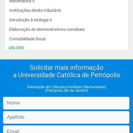
Matemática II 
Auditor interno
Instituições direito tributário 
Contador Fiscal
Introdução à teologia II 
Cargos Administrativos
Elaboração de demonstrativos contábeis 
Contabilidade fiscal
AUTÔNOMO  
Leia mais
Teoria organizacional 
Auditor Independente
Matemática financeira  
Consultor
Solicitar mais informação
Análise de demonstrativos contábeis 
a Universidade Católica de Petrópolis
Escritório de Contabilidade
Contabilidade de custos 
Perito Contábil
Introdução à estatística 
Graduação em Ciências Contábeis (Bacharelado)
(Petrópolis, Rio de Janeiro)
Comércio exterior
NO ENSINO
Legislação social e trabalhista 
Professor
Teoria da contabilidade
Pesquisador
Contabilidade comercial 
Escritor