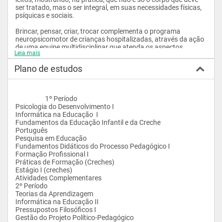
ser tratado, mas o ser integral, em suas necessidades físicas, 
psíquicas e sociais.

Brincar, pensar, criar, trocar complementa o programa 
neuropsicomotor de crianças hospitalizadas, através da ação 
de uma equipe multidisciplinar que atenda os aspectos 
Leia mais
afetivos, cognitivos e sociais.

Plano de estudos
A Pedagogia empresarial, adotada como disciplina curricular e 
como pratica de estágio e pesquisa faz a formação dos 
pedagogos em RH, treinamento de pessoal , planejamento e 
execução de cursos de liderança e capacitação profissional, 
                    1º Período

planejamento empresarial, metodologia processual, visão 
Psicologia do Desenvolvimento I

sistêmica da organização e gestão empresarial, 
Informática na Educação  I

relacionamento interpessoal, novas tecnologias em gestão, 
Fundamentos da Educação Infantil e da Creche

estágio em áreas administrativas. Dimensões da atuação do 
Português

pedagogo

Pesquisa em Educação

1. Quanto à docência:

Fundamentos Didáticos do Processo Pedagógico I

a. Educação Infantil (creches e pré-escolas);

Formação Profissional I

b. Ensino Fundamental: séries iniciais

Práticas de Formação (Creches)

c. Ensino Médio: disciplinas pedagógicas dos Cursos Normais; 
Estágio I (creches)

Educação Profissional; disciplinas do ensino regular: Filosofia, 
Atividades Complementares

Sociologia, Psicologia (Parecer CEE/RJ 033/2006).

2º Período

Teorias da Aprendizagem

2. Quanto à Gestão Educacional

Informática na Educação II

Todas funções que integram as diversas ações e 
Pressupostos Filosóficos I

procedimentos do trabalho pedagógico e de processos 
Gestão do Projeto Político-Pedagógico

educativos escolares e não-escolares, especialmente no que 