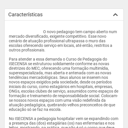
Características
					O novo pedagogo tem campo aberto num 
mercado diversificado, exigente competitivo. Esse novo 
cenário de atuação profissional ultrapassa o muro das 
escolas oferecendo serviço em locais, até então, restritos a 
outros profissionais.

Para atender a essa demanda o Curso de Pedagogia do 
ISECENSA se estruturou solidamente conforme as novas 
diretrizes do MEC, oferecendo uma formação multimídia, 
superespecializada, mas aberta e antenada com as novas 
tendências mercadológicas. Seus alunos se inserem nos 
novos espaços exigidos pela sociedade, desde os períodos 
iniciais do curso, como estagiários em hospitais, empresas, 
ONGs, escolas clubes de serviço, assumidos como espaços de 
formação e treinamento de responsabilidade social. Colocam-
se nossos novos espaços com uma visão redefinida da 
atuação pedagógica, quebrando velhos preconceitos de que 
educação só se faz na escola.

No ISECENSA a pedagogia hospitalar vem se expandindo com 
a presença das (dos) estagiárias (os) nas enfermarias e nos 
leitos, mostrando, na prática, que não é só o corpo que deve 