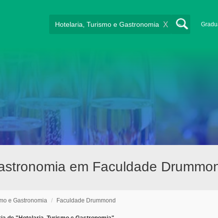
X
Gradu
e gastronomia em Faculdade Drummon
smo e Gastronomia
/
Faculdade Drummond