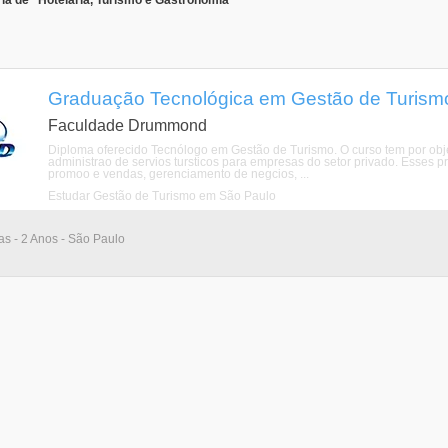
ia de "Hotelaria, Turismo e Gastronomia"
Graduação Tecnológica em Gestão de Turismo
Faculdade Drummond
Diploma oferecido Tecnólogo em Gestão de Turismo. O curso tem por objet
administrao de servios tursticos para empresas do setor privado. Esses
promoo e vendas, gerenciamento de negcios, ...
Estudar Gestão de Turismo em São Paulo
ias - 2 Anos - São Paulo