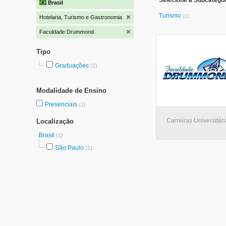
Selecione a Subcategor
Brasil
Turismo
(1)
Hotelaria, Turismo e Gastronomia
Faculdade Drummond
Tipo
Graduações
(1)
Modalidade de Ensino
Presenciais
(1)
Carreiras Universitár
Localização
Brasil
(1)
São Paulo
(1)