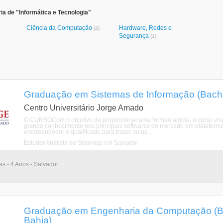
ia de "Informática e Tecnologia"
Ciência da Computação
Hardware, Redes e
(2)
Segurança
(1)
Graduação em Sistemas de Informação (Bachar
Centro Universitário Jorge Amado
O CURSOCom o objetivo de proporcionar uma formao ampla, o curso visa 
grande conhecimento nos principais softwares do mercado em plataforma 
empreendedor e qualificado para trazer solue ...
Estudar Analista de Sistemas em Salvador
as - 4 Anos - Salvador
Graduação em Engenharia da Computação (Ba
Bahia)