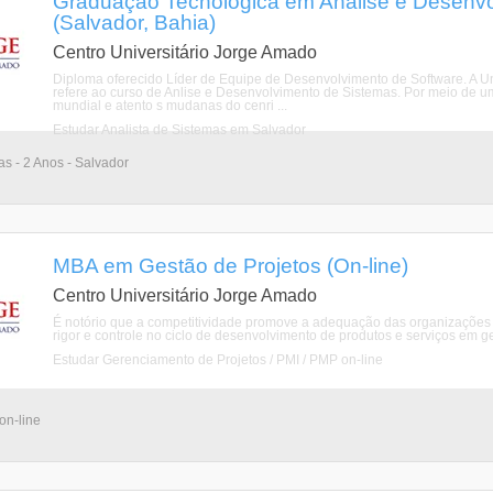
Graduação Tecnológica em Análise e Desenvo
(Salvador, Bahia)
Centro Universitário Jorge Amado
Diploma oferecido Líder de Equipe de Desenvolvimento de Software. A Un
refere ao curso de Anlise e Desenvolvimento de Sistemas. Por meio de u
mundial e atento s mudanas do cenri ...
Estudar Analista de Sistemas em Salvador
as - 2 Anos - Salvador
MBA em Gestão de Projetos (On-line)
Centro Universitário Jorge Amado
É notório que a competitividade promove a adequação das organizações
rigor e controle no ciclo de desenvolvimento de produtos e serviços em ger
Estudar Gerenciamento de Projetos / PMI / PMP on-line
on-line