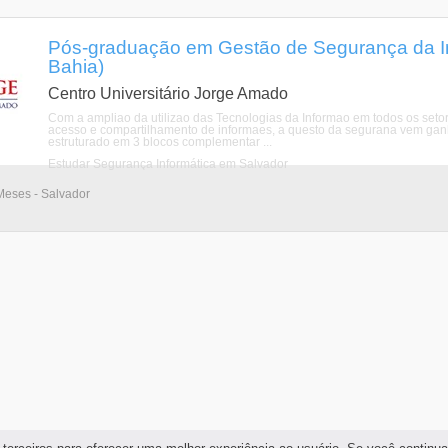
Pós-graduação em Gestão de Segurança da I
Bahia)
Centro Universitário Jorge Amado
Com a ampliao da utilizao das Tecnologias da Informao em todos os setor
acesso e compartilhamento de informaes, a questo da segurana vem ganh
estruturado em 3 blocos complementar ...
Estudar Segurança Informática em Salvador
Meses - Salvador