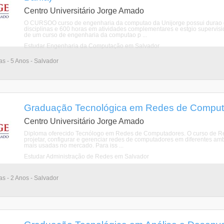
Centro Universitário Jorge Amado
O CURSOO curso de engenharia da computao da Unijorge possui durao de
disciplinas e 600 horas em atividades complementares e estgio supervis
de um curso de engenharia da computao p ...
Estudar Engenharia da Computação em Salvador
as - 5 Anos - Salvador
Graduação Tecnológica em Redes de Computa
Centro Universitário Jorge Amado
Diploma oferecido Tecnólogo em Redes de Computadores. O curso de Red
projetar, configurar e gerenciar redes de computadores em diferentes am
mais usadas no mercado. Para iss ...
Estudar Administração de Redes em Salvador
as - 2 Anos - Salvador