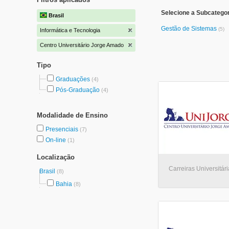
Selecione a Subcategor
Brasil
Gestão de Sistemas
(5)
Informática e Tecnologia
Centro Universitário Jorge Amado
Tipo
Graduações
(4)
Pós-Graduação
(4)
Modalidade de Ensino
Presenciais
(7)
On-line
(1)
Localização
Carreiras Universitári
Brasil
(8)
Bahia
(8)