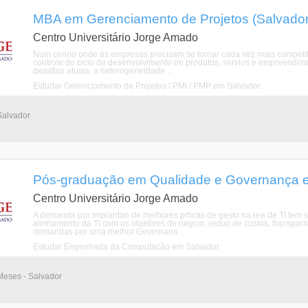
MBA em Gerenciamento de Projetos (Salvador
Centro Universitário Jorge Amado
Num cenrio onde as empresas precisam se tornar cada vez mais competitiv
controle do ciclo de desenvolvimento de produtos, servios e empreendim
desafios atuais, a heterogeneidade ...
Estudar Gerenciamento de Projetos / PMI / PMP em Salvador
Salvador
Pós-graduação em Qualidade e Governança em
Centro Universitário Jorge Amado
A demanda por implantao de melhores prticas de gesto na rea de TI tem 
alinhamento da TI com os objetivos de negcio, reduo de custos, transparn
demandas por uma melhor Governana ...
Estudar Engenharia da Computação em Salvador
Meses - Salvador