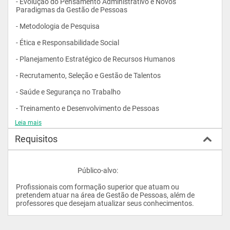
- Evolução do Pensamento Administrativo e Novos 
Paradigmas da Gestão de Pessoas
- Metodologia de Pesquisa
- Ética e Responsabilidade Social
- Planejamento Estratégico de Recursos Humanos
- Recrutamento, Seleção e Gestão de Talentos
- Saúde e Segurança no Trabalho
- Treinamento e Desenvolvimento de Pessoas
Leia mais
- Projetos em Gestão de Pessoas
Requisitos
- Didática do Ensino Superior
- Monografia				
					Público-alvo: 
Profissionais com formação superior que atuam ou 
pretendem atuar na área de Gestão de Pessoas, além de 
professores que desejam atualizar seus conhecimentos.                