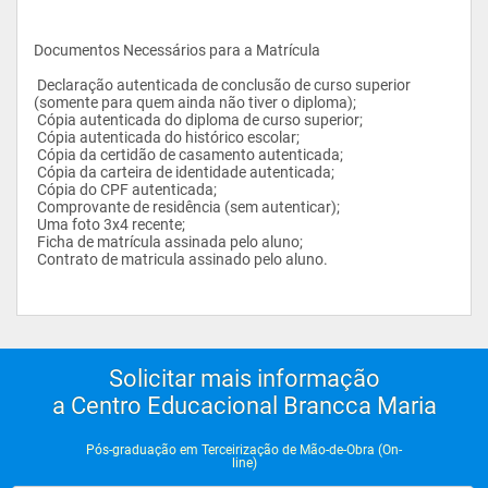
Documentos Necessários para a Matrícula
 Declaração autenticada de conclusão de curso superior 
(somente para quem ainda não tiver o diploma);
 Cópia autenticada do diploma de curso superior;
 Cópia autenticada do histórico escolar;
 Cópia da certidão de casamento autenticada;
 Cópia da carteira de identidade autenticada;
 Cópia do CPF autenticada;
 Comprovante de residência (sem autenticar);
 Uma foto 3x4 recente;
 Ficha de matrícula assinada pelo aluno;
 Contrato de matricula assinado pelo aluno.
Solicitar mais informação
a Centro Educacional Brancca Maria
Pós-graduação em Terceirização de Mão-de-Obra (On-
line)