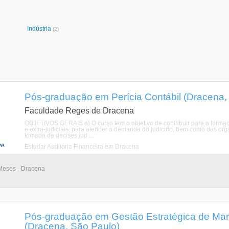
Indústria
(2)
Pós-graduação em Perícia Contábil (Dracena,
Faculdade Reges de Dracena
OBJETIVOS GERAIS a) O curso tem o objetivo de contribuir para a formao
e extra-judiciais, para atender a demanda do judicirio, bem como das orga
tomada de decises jud ...
Estudar Auditoria Financeira em Dracena
Meses - Dracena
Pós-graduação em Gestão Estratégica de Mar
(Dracena, São Paulo)