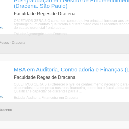
Pós-graduação em Gestão de Empreendimento
(Dracena, São Paulo)
Faculdade Reges de Dracena
OBJETIVOS GERAIS O curso tem como objetivo principal fornecer aos exec
agronegcio um contato qualificado e diferenciado com as recentes tendnci
de sua ao gerencial frente aos ...
Estudar Agronegócio em Dracena
Meses - Dracena
MBA em Auditoria, Controladoria e Finanças (
Faculdade Reges de Dracena
OBJETIVOS GERAIS a) Oferecer o nvel de conhecimento necessrio para q
elaborados pela empresa nas reas financeira, econmica e fiscal, ainda d
Qualificar e capacitar os discentes para a ...
Estudar Auditoria Financeira em Dracena
 Dracena