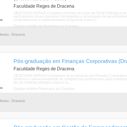
Faculdade Reges de Dracena
OBJETIVOS GERAIS O objetivo principal do curso de Gesto Estratgica de 
participantes novas concepes, ferramentas e tecnologias de gerenciamen
contemporneas a implementarem programas e aes q ...
Estudar Gestão de Marketing em Dracena
Meses - Dracena
Pós-graduação em Finanças Corporativas (Dr
Faculdade Reges de Dracena
OBJETIVOS GERAIS O programa de ps-graduao em Finanas Corporativas (n
promoo e o desenvolvimento de competncias profissionais para a realizao
de um contexto estratgico para a su ...
Estudar Análise Financeira em Dracena
Meses - Dracena