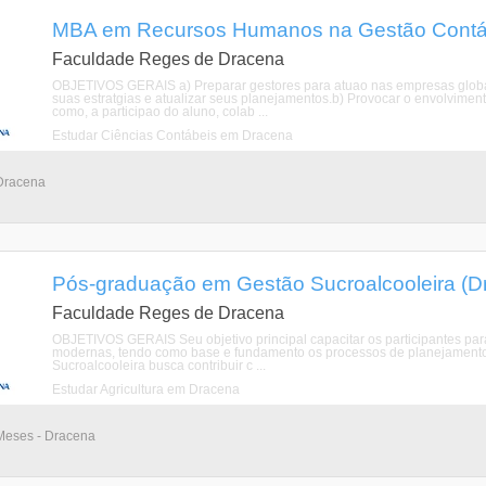
MBA em Recursos Humanos na Gestão Contábi
Faculdade Reges de Dracena
OBJETIVOS GERAIS a) Preparar gestores para atuao nas empresas global
suas estratgias e atualizar seus planejamentos.b) Provocar o envolvimen
como, a participao do aluno, colab ...
Estudar Ciências Contábeis em Dracena
 Dracena
Pós-graduação em Gestão Sucroalcooleira (D
Faculdade Reges de Dracena
OBJETIVOS GERAIS Seu objetivo principal capacitar os participantes par
modernas, tendo como base e fundamento os processos de planejamento,
Sucroalcooleira busca contribuir c ...
Estudar Agricultura em Dracena
Meses - Dracena