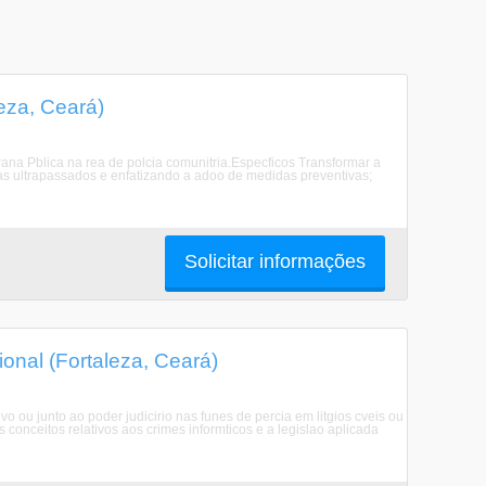
eza, Ceará)
urana Pblica na rea de polcia comunitria.Especficos Transformar a
as ultrapassados e enfatizando a adoo de medidas preventivas;
Solicitar informações
onal (Fortaleza, Ceará)
 ou junto ao poder judicirio nas funes de percia em litgios cveis ou
onceitos relativos aos crimes informticos e a legislao aplicada