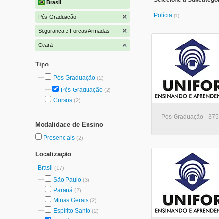
Selecione a Subcatego
Brasil
Polícia
(1)
Pós-Graduação
Segurança e Forças Armadas
Ceará
Tipo
Pós-Graduação
(2)
Pós-Graduação
(2)
Cursos
(2)
Pós-Graduação - 375 
Modalidade de Ensino
Presenciais
(2)
Localização
Brasil
(17)
São Paulo
(3)
Paraná
(2)
Minas Gerais
(2)
Espírito Santo
(2)