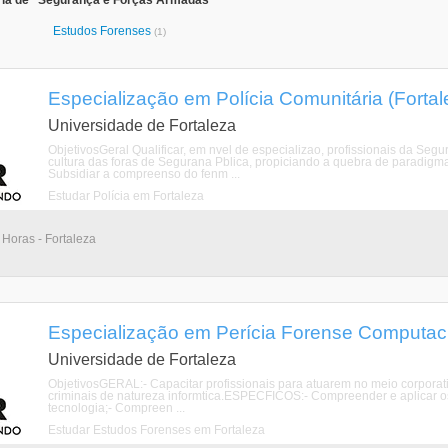
ria de "Segurança e Forças Armadas"
Estudos Forenses
(1)
Especialização em Polícia Comunitária (Fortal
Universidade de Fortaleza
ObjetivosGeral Qualificar, em nvel de especializao, profissionais da Seg
cultura das foras de Segurana Pblica, propiciando a quebra de paradigm
Subsidiar a compreenso do fenm ...
Estudar Polícia em Fortaleza
Horas - Fortaleza
Especialização em Perícia Forense Computaci
Universidade de Fortaleza
ObjetivosGERAL:- Capacitar profissionais para atuarem no meio corporativo
criminais de natureza informtica.ESPECFICOS:- Compreender e aplicar os c
tecnologia;- Compreen ...
Estudar Estudos Forenses em Fortaleza