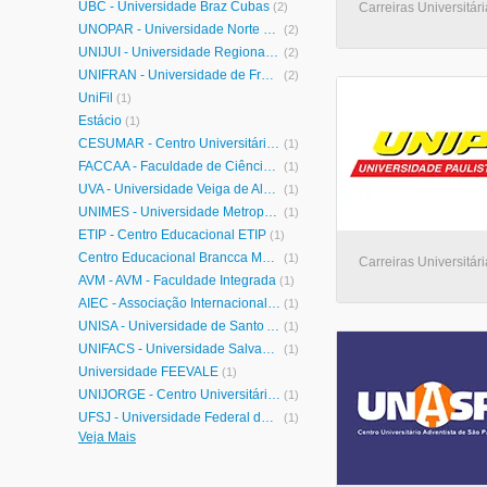
UBC - Universidade Braz Cubas
(2)
Carreiras Universitári
UNOPAR - Universidade Norte do Paraná
(2)
UNIJUÍ - Universidade Regional do Noroeste do Estado do Rio Grande do Sul
(2)
UNIFRAN - Universidade de Franca
(2)
UniFil
(1)
Estácio
(1)
CESUMAR - Centro Universitário de Maringá
(1)
FACCAA - Faculdade de Ciências Contábeis e Administrativas de Avaré
(1)
UVA - Universidade Veiga de Almeida
(1)
UNIMES - Universidade Metropolitana de Santos
(1)
ETIP - Centro Educacional ETIP
(1)
Centro Educacional Brancca Maria
(1)
Carreiras Universitári
AVM - AVM - Faculdade Integrada
(1)
AIEC - Associação Internacional de Educação Continuada
(1)
UNISA - Universidade de Santo Amaro
(1)
UNIFACS - Universidade Salvador
(1)
Universidade FEEVALE
(1)
UNIJORGE - Centro Universitário Jorge Amado
(1)
UFSJ - Universidade Federal de São João del-Rei
(1)
Veja Mais
Universidade Anhembi Morumbi
(1)
UNASP - Centro Universitário Adventista de São Paulo
(1)
UFJF - Universidade Federal de Juiz de Fora
(1)