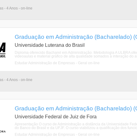
as - 4 Anos - on-line
Graduação em Administração (Bacharelado) (O
Universidade Luterana do Brasil
Diploma oferecido Bacharel em Administração. Metodologia A ULBRA oferec
videoaulas e material gráfico de alta qualidade somados à interação do a
Estudar Administração de Empresas - Geral on-line
as - 4 Anos - on-line
Graduação em Administração (Bacharelado) (O
Universidade Federal de Juiz de Fora
Apresentação O curso de Administração a distância da Universidade Federa
do Banco do Brasil e da UFJF. O curso viabilizou a qualificação dos funcio
Estudar Administração de Empresas - Geral on-line