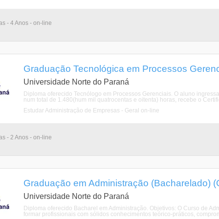
as - 4 Anos - on-line
Graduação Tecnológica em Processos Gerenci
Universidade Norte do Paraná
Diploma oferecido Tecnólogo em Processos Gerenciais. O aluno ingressante
num total de 1.480(hum mil quatrocentas e oitenta) horas, recebe o Certifi
Estudar Administração de Empresas - Geral on-line
as - 2 Anos - on-line
Graduação em Administração (Bacharelado) (O
Universidade Norte do Paraná
Diploma oferecido Bacharel em Administração. Objetivos: O Curso de A
formar profissionais com sólidos conhecimentos teórico-práticos, comp