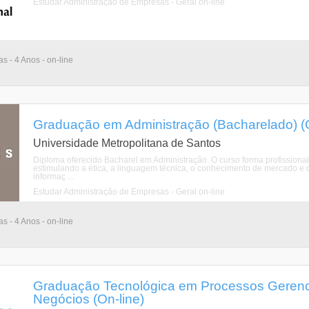
Estudar Administração de Empresas - Geral on-line
as - 4 Anos - on-line
Graduação em Administração (Bacharelado) (O
Universidade Metropolitana de Santos
Diploma oferecido Bacharel em Administração. O curso forma profissionai
estimulando a ética, a linguagem técnica, o conhecimento de mercado e 
informaç ...
Estudar Administração de Empresas - Geral on-line
as - 4 Anos - on-line
Graduação Tecnológica em Processos Gerenci
Negócios (On-line)