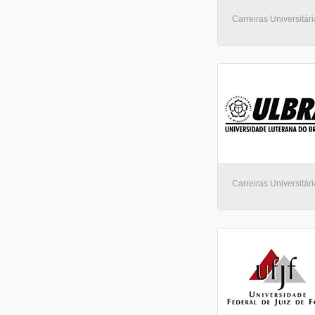
ULBRA - Universidade Luterana do Brasil
(1)
Carreiras Universitári
UNIP - Universidade Paulista
(1)
UNP - Universidade Potiguar
(1)
UNIVAP - Universidade do Vale do Paraíba
(1)
Carreiras Universitári