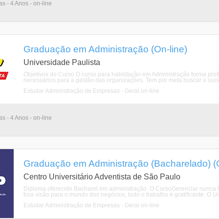
as - 4 Anos - on-line
Graduação em Administração (On-line)
Universidade Paulista
Objetivos do Curso O curso para habilitação em Administração forma prof
necessários para a gestão das organizações. Tem por meta buscar o suce
Estudar Administração de Empresas - Geral on-line
as - 4 Anos - on-line
Graduação em Administração (Bacharelado) (O
Centro Universitário Adventista de São Paulo
Diploma oferecido Bacharel em administração. O CursoGerenciar nunca fo
boa visão para o mundo dos negócios, todo o trabalho é gratificante. O U
Estudar Administração de Empresas - Geral on-line