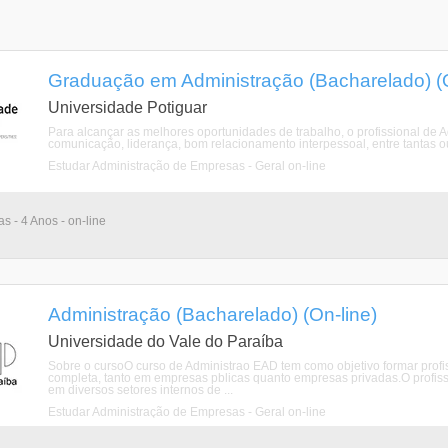
Graduação em Administração (Bacharelado) (O
Universidade Potiguar
Para alcançar as melhores oportunidades de trabalho, o profissional de Admi
comunicação, liderança, bom relacionamento interpessoal, entre tantas out
Estudar Administração de Empresas - Geral on-line
as - 4 Anos - on-line
Administração (Bacharelado) (On-line)
Universidade do Vale do Paraíba
Sobre o cursoO curso de Administrao EAD tem como objetivo formar prof
completa, tanto em empresas pblicas quanto empresas privadas.O profis
em diversos setores internos de ...
Estudar Administração de Empresas - Geral on-line