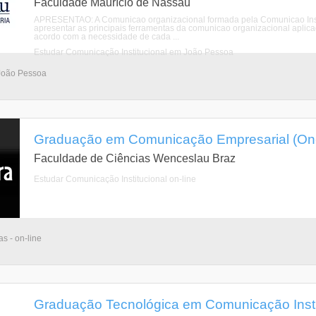
Faculdade Maurício de Nassau
APRESENTAO: A Comunicao organizacional formada pela Comunicao Instit
apresentar as principais ferramentas da comunicao organizacional aplic
acordo com a necessidade de cada ...
Estudar Comunicação Institucional em João Pessoa
 João Pessoa
Graduação em Comunicação Empresarial (On-
Faculdade de Ciências Wenceslau Braz
Estudar Comunicação Institucional on-line
as - on-line
Graduação Tecnológica em Comunicação Instit