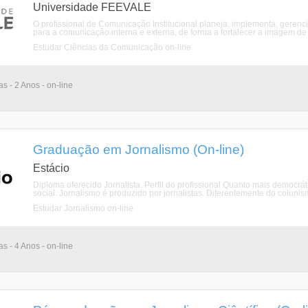
Universidade FEEVALE
O profissional de Comunicação Institucional planeja, implementa, gerenc
para a comunicação interna e externa, de forma a fortalecer a imagem de 
Estudar Ciências da Comunicação on-line
as - 2 Anos - on-line
Graduação em Jornalismo (On-line)
Estácio
Diploma oferecido Jornalista. Perfil do profissional Quanto mais democrá
social. Jornalismo é produzido por jornalistas. Diferentemente do colunis
Estudar Jornalismo on-line
as - 4 Anos - on-line