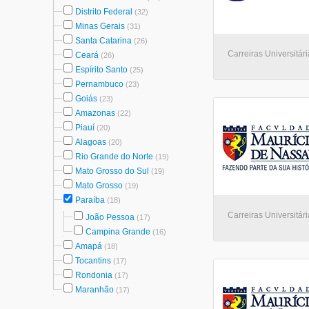
Distrito Federal
(32)
Minas Gerais
(31)
Santa Catarina
(26)
Carreiras Universitá
Ceará
(26)
Espírito Santo
(25)
Pernambuco
(23)
Goiás
(23)
Amazonas
(22)
Piauí
(20)
Alagoas
(20)
Rio Grande do Norte
(19)
Mato Grosso do Sul
(19)
Mato Grosso
(19)
Paraíba
(18)
Carreiras Universitár
João Pessoa
(17)
Campina Grande
(16)
Amapá
(18)
Tocantins
(17)
Rondonia
(17)
Maranhão
(17)