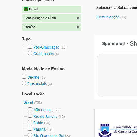
Selecione a Subcatego
Brasil
Comunicação
(13)
Comunicação e Mídia
Paraíba
Tipo
Pós-Graduação
(13)
Graduações
(5)
Modalidade de Ensino
On-line
(15)
Presenciais
(3)
Localização
Brasil
(752)
São Paulo
(166)
Rio de Janeiro
(62)
Bahia
(50)
Paraná
(49)
Rio Grande do Sul
(33)