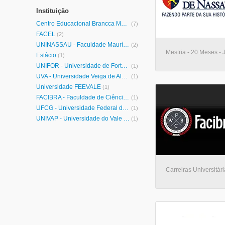
Instituição
Centro Educacional Brancca Maria
(7)
FACEL
(2)
UNINASSAU - Faculdade Maurício de Nassau
(2)
Mestria - 20 Meses -
Estácio
(1)
UNIFOR - Universidade de Fortaleza
(1)
UVA - Universidade Veiga de Almeida
(1)
Universidade FEEVALE
(1)
FACIBRA - Faculdade de Ciências Wenceslau Braz
(1)
UFCG - Universidade Federal de Campina Grande
(1)
UNIVAP - Universidade do Vale do Paraíba
(1)
Carreiras Universitári