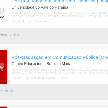
Pós-graduação em Jornalismo Ciêntífico (On-l
Universidade do Vale do Paraíba
A Univap (Universidade do Vale do Paraíba) por meio da Pró-Reitoria de
(Ministério da Educação) e diretrizes estabelecidas no PDI (Plano de Desen
Estudar Jornalismo on-line
eses - on-line
Pós-graduação em Comunicação Pública (On-l
Centro Educacional Brancca Maria
Documentos Necessários para a Matrícula Declaração autenticada de con
diploma); Cópia autenticada do diploma de curso superior; Cópia autentica
Estudar Comunicação Institucional on-line
o - on-line