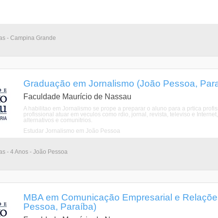
rias - Campina Grande
Graduação em Jornalismo (João Pessoa, Para
Faculdade Maurício de Nassau
A habilitao em Jornalismo se prope a preparar o aluno para a prtica prof
profissional atuar em veculos como rdio, jornal, revista, televiso e Inte
alternativos e comunitrios.
Estudar Jornalismo em João Pessoa
ias - 4 Anos - João Pessoa
MBA em Comunicação Empresarial e Relaçõ
Pessoa, Paraíba)