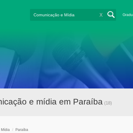
X
Gradu
icação e mídia em Paraíba
(18)
 Mídia
/
Paraíba